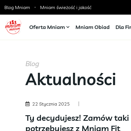
Blog Mniam
Catering dla szkół, przedszkoli i żłobków
Mniam świeżość i jakość
Oferta Mniam
Mniam Obiad
Dla F
Blog
Aktualności
22 Stycznia 2025
Ty decydujesz! Zamów taki 
potrzebujesz z Mniam Fit