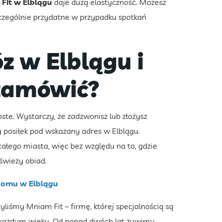
Fit w Elblągu
daje dużą elastyczność. Możesz
zczególnie przydatne w przypadku spotkań
z w Elblągu i
 zamówić?
e. Wystarczy, że zadzwonisz lub złożysz
posiłek pod wskazany adres w Elblągu.
ałego miasta, więc bez względu na to, gdzie
świeży obiad.
omu w Elblągu
zyliśmy Mniam Fit – firmę, której specjalnością są
w każdym wieku. Od ponad dwóch lat żywimy