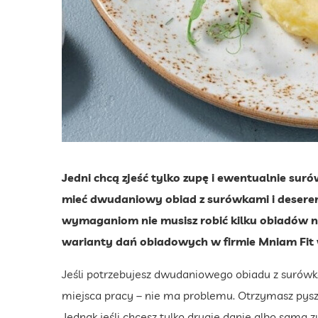
Jedni chcą zjeść tylko zupę i ewentualnie surów
mieć dwudaniowy obiad z surówkami i deserem
wymaganiom nie musisz robić kilku obiadów n
warianty dań obiadowych w firmie Mniam Fit 
Jeśli potrzebujesz dwudaniowego obiadu z surów
miejsca pracy – nie ma problemu. Otrzymasz pyszn
Jednak jeśli chcesz tylko drugie danie albo samą 