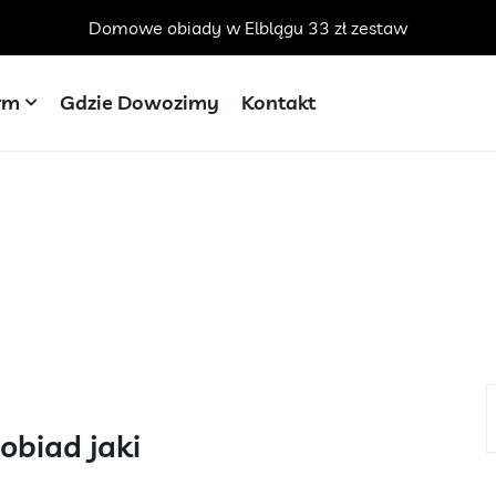
Domowe obiady w Elblągu 33 zł zestaw
irm
Gdzie Dowozimy
Kontakt
obiad jaki