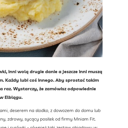
ki, inni wolą drugie danie a jeszcze inni muszą
. Każdy lubi coś innego. Aby sprostać takim
a raz. Wystarczy, że zamówisz odpowiednie
w Elblągu.
kami, deserem na słodko, z dowozem do domu lub
y, zdrowy, sycący posiłek od firmy Mniam Fit.
zupę i surówki – również taki zestaw obiadowy w