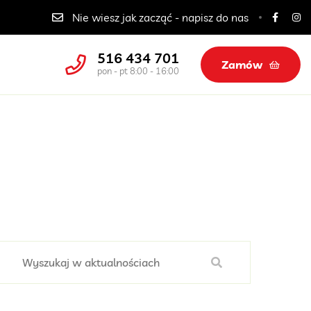
Catering dla szkół, przedszkoli i żłobków
Nie wiesz jak zacząć - napisz do nas
516 434 701
Zamów
pon - pt 8:00 - 16:00