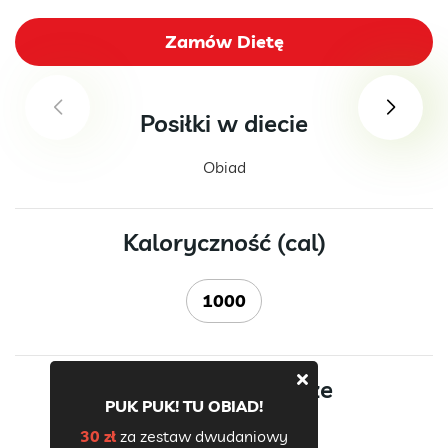
Zamów Dietę
Posiłki w diecie
Obiad
Kaloryczność (cal)
1000
Składniki odżywcze
PUK PUK! TU OBIAD!
30 zł
za zestaw dwudaniowy