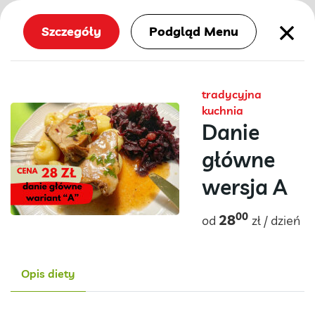
Szczegóły
Podgląd Menu
tradycyjna
kuchnia
Danie
główne
wersja A
00
28
od
zł / dzień
Opis diety