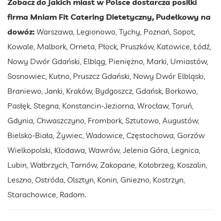
Zobacz do jakich miast w Polsce dostarcza posiłki
firma Mniam Fit Catering Dietetyczny, Pudełkowy na
dowóz:
Warszawa, Legionowo, Tychy, Poznań, Sopot,
Kowale, Malbork, Orneta, Płock, Pruszków, Katowice, Łódź,
Nowy Dwór Gdański, Elbląg, Pieniężno, Marki, Umiastów,
Sosnowiec, Kutno, Pruszcz Gdański, Nowy Dwór Elbląski,
Braniewo, Janki, Kraków, Bydgoszcz, Gdańsk, Borkowo,
Pasłęk, Stegna, Konstancin-Jeziorna, Wrocław, Toruń,
Gdynia, Chwaszczyno, Frombork, Sztutowo, Augustów,
Bielsko-Biała, Żywiec, Wadowice, Częstochowa, Gorzów
Wielkopolski, Kłodawa, Wawrów, Jelenia Góra, Legnica,
Lubin, Wałbrzych, Tarnów, Zakopane, Kołobrzeg, Koszalin,
Leszno, Ostróda, Olsztyn, Konin, Gniezno, Kostrzyn,
Starachowice, Radom.