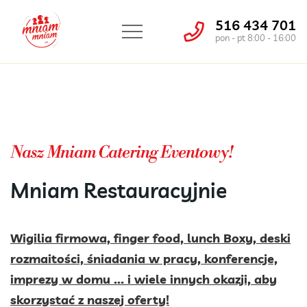
516 434 701
pon - pt 8:00 - 16:00
Nasz Mniam Catering Eventowy!
Mniam Restauracyjnie
Wigilia firmowa, finger food, lunch Boxy, deski
rozmaitości, śniadania w pracy, konferencje,
imprezy w domu ... i wiele innych okazji, aby
skorzystać z naszej oferty!