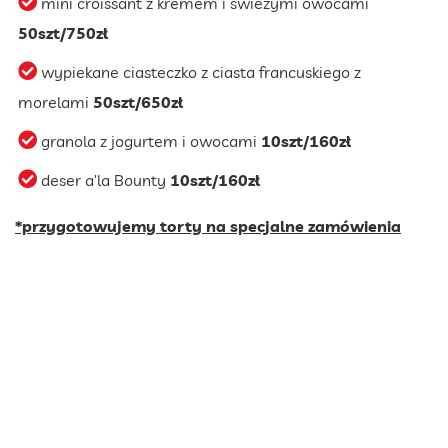
mini croissant z kremem i świeżymi owocami
50szt/750zł
wypiekane ciasteczko z ciasta francuskiego z
morelami
50szt/650zł
granola z jogurtem i owocami
10szt/160zł
deser a’la Bounty
10szt/160zł
*przygotowujemy torty na specjalne zamówienia