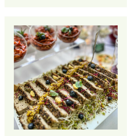
osoba, której dane dotyczą wyraziła zgodę na przetwarzanie
swoich danych osobowych w jednym lub większej liczbie
określonych celów; (2) przetwarzanie jest niezbędne do
wykonania umowy, której stroną jest osoba, której dane
dotyczą, lub do podjęcia działań na żądanie osoby, której dane
dotyczą, przed zawarciem umowy; (3) przetwarzanie jest
niezbędne do wypełnienia obowiązku prawnego ciążącego na
Administratorze; lub (4) przetwarzanie jest niezbędne do celów
wynikających z prawnie uzasadnionych interesów
realizowanych przez Administratora lub przez stronę trzecią, z
wyjątkiem sytuacji, w których nadrzędny charakter wobec
tych interesów mają interesy lub podstawowe prawa i
wolności osoby, której dane dotyczą, wymagające ochrony
danych osobowych, w szczególności gdy osoba, której dane
dotyczą, jest dzieckiem.
2.2.Przetwarzanie danych osobowych przez Administratora
wymaga każdorazowo zaistnienia co najmniej jednej z
podstaw wskazanych w pkt. 2.1 polityki prywatności.