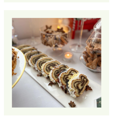
Konkretne podstawy przetwarzania danych osobowych
Usługobiorców i Klientów Sklepu Internetowego przez
Administratora są wskazane w kolejnym punkcie polityki
prywatności – w odniesieniu do danego celu przetwarzania
danych osobowych przez Administratora.
3.Cel, podstawa I okres przetwarzania danych w
sklepie internetowym
3.1.Każdorazowo cel, podstawa i okres oraz odbiorcy danych
osobowych przetwarzanych przez Administratora wynika z
działań podejmowanych przez danego Usługobiorcę lub
Klienta w Sklepie Internetowym lub przez Administratora.
3.2.Administrator może przetwarzać dane osobowe w ramach
Sklepu Internetowego w następujących celach, na
podstawach oraz w okresach wskazanych w poniższej tabeli:
Cel przetwarzania
Podstawa prawna
danych
przetwarzania danych