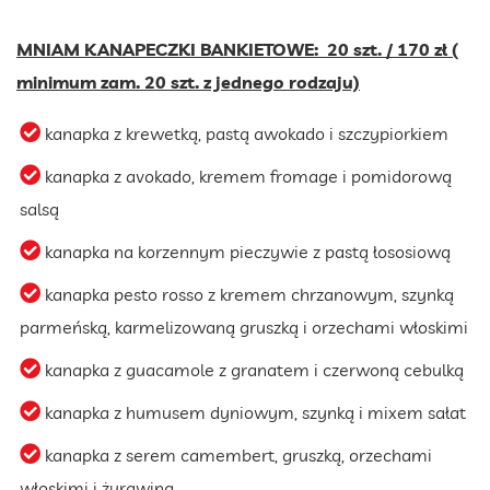
MNIAM KANAPECZKI BANKIETOWE: 20 szt. / 170 zł (
minimum zam. 20 szt. z jednego rodzaju)
kanapka z krewetką, pastą awokado i szczypiorkiem
kanapka z avokado, kremem fromage i pomidorową
salsą
kanapka na korzennym pieczywie z pastą łososiową
kanapka pesto rosso z kremem chrzanowym, szynką
parmeńską, karmelizowaną gruszką i orzechami włoskimi
kanapka z guacamole z granatem i czerwoną cebulką
kanapka z humusem dyniowym, szynką i mixem sałat
kanapka z serem camembert, gruszką, orzechami
włoskimi i żurawiną