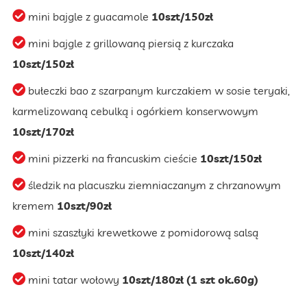
mini bajgle z guacamole
10szt/150zł
mini bajgle z grillowaną piersią z kurczaka
10szt/150zł
bułeczki bao z szarpanym kurczakiem w sosie teryaki,
karmelizowaną cebulką i ogórkiem konserwowym
10szt/170zł
mini pizzerki na francuskim cieście
10szt/150zł
śledzik na placuszku ziemniaczanym z chrzanowym
kremem
10szt/90zł
mini szaszłyki krewetkowe z pomidorową salsą
10szt/140zł
mini tatar wołowy
10szt/180zł (1 szt ok.60g)