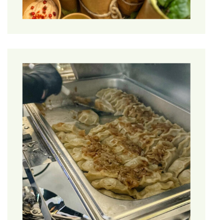
Elektronicznej z Administratorem skutkuje brakiem możliwości
zawarcia tejże umowy. Podanie danych osobowych jest w
takim wypadku wymogiem umownym i jeżeli osoba, której
dane dotyczą chce zawrzeć daną umowę z Administratorem,
to jest zobowiązana do podania wymaganych danych.
Każdorazowo zakres danych wymaganych do zawarcia
umowy wskazany jest uprzednio na stronie Sklepu
Internetowego oraz w Regulaminie Sklepu Internetowego; (2)
obowiązki ustawowe Administratora
– podanie danych
osobowych jest wymogiem ustawowym wynikającym z
powszechnie obowiązujących przepisów prawa
nakładających na Administratora obowiązek przetwarzania
danych osobowych (np. przetwarzanie danych w celu
prowadzenia ksiąg podatkowych lub rachunkowych) i brak ich
podania uniemożliwi Administratorowi wykonanie tychże
obowiązków.
1.5.Administrator dokłada szczególnej staranności w celu
ochrony interesów osób, których przetwarzane przez niego