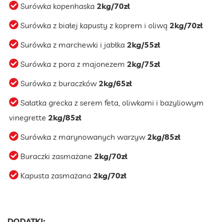
Surówka kopenhaska
2kg/70zł
Surówka z białej kapusty z koprem i oliwą
2kg/70zł
Surówka z marchewki i jabłka
2kg/55zł
Surówka z pora z majonezem
2kg/75zł
Surówka z buraczków
2kg/65zł
Sałatka grecka z serem feta, oliwkami i bazyliowym
vinegrette
2kg/85zł
Surówka z marynowanych warzyw
2kg/85zł
Buraczki zasmażane
2kg/70zł
Kapusta zasmażana
2kg/70zł
DODATKI: