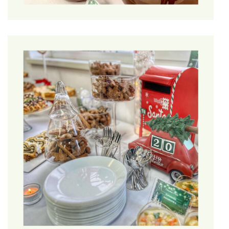
techniczne i organizacyjne, aby przetwarzanie odbywało się
zgodnie z niniejszym rozporządzeniem i aby móc to wykazać.
Środki te są w razie potrzeby poddawane przeglądom i
uaktualniane. Administrator stosuje środki techniczne
zapobiegające pozyskiwaniu i modyfikowaniu przez osoby
nieuprawnione, danych osobowych przesyłanych drogą
elektroniczną.
1.7.Wszelkie słowa, wyrażenia i akronimy występujące w
niniejszej polityce prywatności i rozpoczynające się dużą literą
(np.
Sprzedawca, Sklep Internetowy, Usługa
Elektroniczna
) należy rozumieć zgodnie z ich definicją
zawartą w Regulaminie Sklepu Internetowego dostępnym na
stronach Sklepu Internetowego.
2.Podstawy przetwarzania danych
2.1.Administrator uprawniony jest do przetwarzania danych
osobowych w przypadkach, gdy – i w takim zakresie, w jakim –
spełniony jest co najmniej jeden z poniższych warunków: (1)