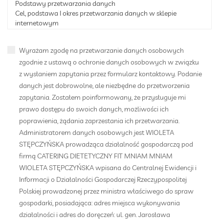
Podstawy przetwarzania danych
Cel, podstawa I okres przetwarzania danych w sklepie
internetowym
Odbiorcy danych w sklepie internetowym
Profilowanie w sklepie internetowym
Wyrażam zgodę na przetwarzanie danych osobowych
Prawa osoby, której dane dotyczą
Cookies w sklepie internetowym I analityka
zgodnie z ustawą o ochronie danych osobowych w związku
Postanowienia końcowe
z wysłaniem zapytania przez formularz kontaktowy. Podanie
danych jest dobrowolne, ale niezbędne do przetworzenia
1.Postanowienia ogólne
zapytania. Zostałem poinformowany, że przysługuje mi
1.1.Niniejsza polityka prywatności Sklepu Internetowego ma
prawo dostępu do swoich danych, możliwości ich
charakter informacyjny, co oznacza, że nie jest ona źródłem
poprawienia, żądania zaprzestania ich przetwarzania.
obowiązków dla Usługobiorców lub Klientów Sklepu
Administratorem danych osobowych jest WIOLETA
Internetowego. Polityka prywatności zawiera przede
STĘPCZYŃSKA prowadząca działalność gospodarczą pod
wszystkim zasady dotyczące przetwarzania danych
firmą CATERING DIETETYCZNY FIT MNIAM MNIAM
osobowych przez Administratora w Sklepie Internetowym, w
WIOLETA STĘPCZYŃSKA wpisana do Centralnej Ewidencji i
tym podstawy, cele i okres przetwarzania danych osobowych
Informacji o Działalności Gospodarczej Rzeczypospolitej
oraz prawa osób, których dane dotyczą, a także informacje w
Polskiej prowadzonej przez ministra właściwego do spraw
zakresie stosowania w Sklepie Internetowym plików Cookies
gospodarki, posiadająca: adres miejsca wykonywania
oraz narzędzi analitycznych.
działalności i adres do doręczeń: ul. gen. Jarosława