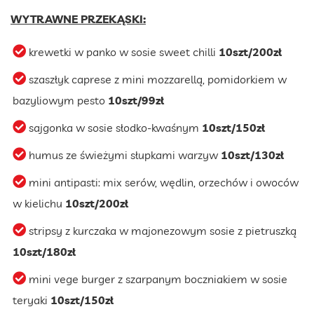
WYTRAWNE PRZEKĄSKI:
krewetki w panko w sosie sweet chilli
10szt/200zł
szaszłyk caprese z mini mozzarellą, pomidorkiem w
bazyliowym pesto
10szt/99zł
sajgonka w sosie słodko-kwaśnym
10szt/150zł
humus ze świeżymi słupkami warzyw
10szt/130zł
mini antipasti: mix serów, wędlin, orzechów i owoców
w kielichu
10szt/200zł
stripsy z kurczaka w majonezowym sosie z pietruszką
10szt/180zł
mini vege burger z szarpanym boczniakiem w sosie
teryaki
10szt/150zł