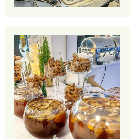
dane osobowe dotyczą, a w szczególności jest odpowiedzialny
i zapewnia, że zbierane przez niego dane są: (1) przetwarzane
zgodnie z prawem; (2) zbierane dla oznaczonych, zgodnych z
prawem celów i niepoddawane dalszemu przetwarzaniu
niezgodnemu z tymi celami; (3) merytorycznie poprawne i
adekwatne w stosunku do celów, w jakich są przetwarzane; (4)
przechowywane w postaci umożliwiającej identyfikację osób,
których dotyczą, nie dłużej niż jest to niezbędne do osiągnięcia
celu przetwarzania oraz (5) przetwarzane w sposób
zapewniający odpowiednie bezpieczeństwo danych
osobowych, w tym ochronę przed niedozwolonym lub
niezgodnym z prawem przetwarzaniem oraz przypadkową
utratą, zniszczeniem lub uszkodzeniem, za pomocą
odpowiednich środków technicznych lub organizacyjnych.
1.6.Uwzględniając charakter, zakres, kontekst i cele
przetwarzania oraz ryzyko naruszenia praw lub wolności osób
fizycznych o różnym prawdopodobieństwie i wadze
zagrożenia, Administrator wdraża odpowiednie środki