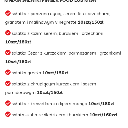
sałatka z pieczoną dynią, serem feta, orzechami,
granatem i malinowym vinegrette
10szt/150zł
sałatka z kozim serem, burakiem i orzechami
10szt/180zł
sałatka Cezar z kurczakiem, parmezanem i grzankami
10szt/160zł
sałatka grecka
10szt/150zł
sałatka z chrupiącym kurczakiem i sosem
pomidorowym
10szt/150zł
sałatka z krewetkami i dipem mango
10szt/180zł
sałata szuba ze śledzikiem i burakiem
10szt/160zzł