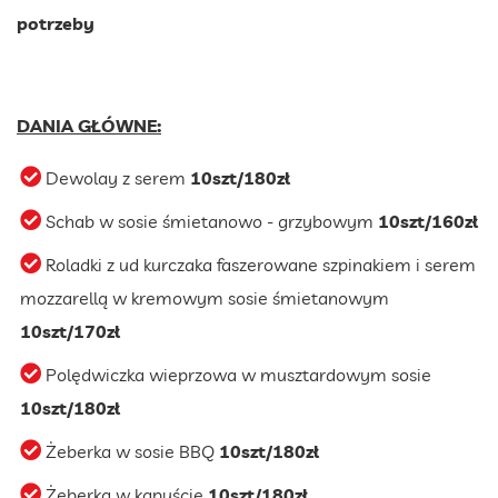
potrzeby
DANIA GŁÓWNE:
Dewolay z serem
10szt/180zł
Schab w sosie śmietanowo - grzybowym
10szt/160zł
Roladki z ud kurczaka faszerowane szpinakiem i serem
mozzarellą w kremowym sosie śmietanowym
10szt/170zł
Polędwiczka wieprzowa w musztardowym sosie
10szt/180zł
Żeberka w sosie BBQ
10szt/180zł
Żeberka w kapuście
10szt/180zł