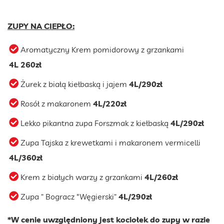
ZUPY NA CIEPŁO:
Aromatyczny Krem pomidorowy z grzankami
4L 260zł
Żurek z białą kiełbaską i jajem
4L/290zł
Rosół z makaronem
4L/220zł
Lekko pikantna zupa Forszmak z kiełbaską
4L/290zł
Zupa Tajska z krewetkami i makaronem vermicelli
4L/360zł
Krem z białych warzy z grzankami
4L/260zł
Zupa “ Bogracz "Węgierski“
4L/290zł
*W cenie uwzględniony jest kociołek do zupy w razie