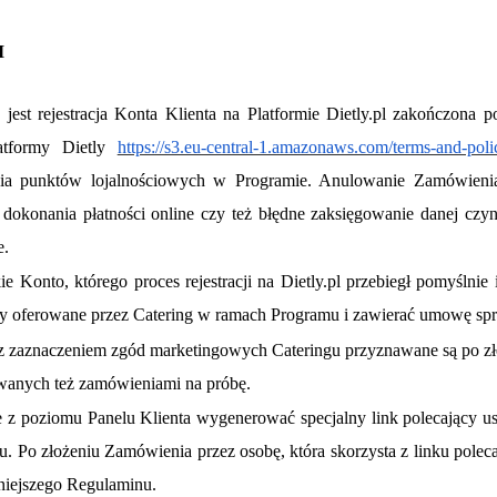
I
jest rejestracja Konta Klienta na Platformie Dietly.pl zakończona
atformy Dietly
https://s3.eu-central-1.amazonaws.com/terms-and-poli
nia punktów lojalnościowych w Programie. Anulowanie Zamówienia
 dokonania płatności online czy też błędne zaksięgowanie danej czy
e.
kie Konto,
którego proces
rejestracji na Dietly.pl przebiegł pomyślnie 
y oferowane przez Catering w ramach Programu i zawierać umowę spr
ta z zaznaczeniem zgód marketingowych Cateringu przyznawane są po zł
anych też zamówieniami na próbę.
 poziomu Panelu Klienta wygenerować specjalny link polecający usłu
. Po złożeniu Zamówienia przez osobę, która skorzysta z linku pole
niejszego Regulaminu.