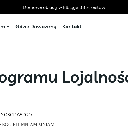
Domowe obiady w Elblągu 33 zł zestaw
irm
Gdzie Dowozimy
Kontakt
ogramu Lojalnoś
LNOŚCIOWEGO
NEGO FIT MNIAM MNIAM