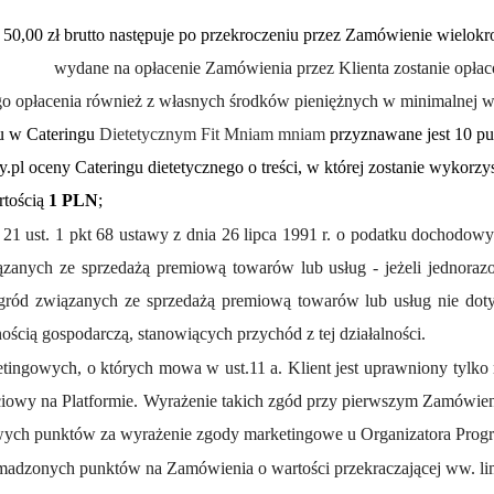
0,00 zł brutto następuje po przekroczeniu przez Zamówienie wielokrotn
wydane na opłacenie Zamówienia przez Klienta zostanie opłaco
ego opłacenia również z własnych środków pieniężnych w minimalnej w
u w Cateringu
Dietetycznym Fit Mniam mniam
przyznawane jest 10 p
ly.pl oceny Cateringu dietetycznego o treści, w której zostanie wykorz
tością
1 PLN
;
rt. 21 ust. 1 pkt 68 ustawy z dnia 26 lipca 1991 r. o podatku docho
ązanych ze sprzedażą premiową towarów lub usług - jeżeli jednora
gród związanych ze sprzedażą premiową towarów lub usług nie dot
ością gospodarczą, stanowiących przychód z tej działalności.
ngowych, o których mowa w ust.11 a. Klient jest uprawniony tylko r
iowy na Platformie. Wyrażenie takich zgód przy pierwszym Zamówien
owych punktów za wyrażenie zgody marketingowe u Organizatora Prog
madzonych punktów na Zamówienia o wartości przekraczającej ww. li