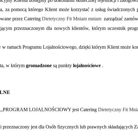
acyjny Klienta dostępny po dokonaniu skutecznej rejestracji i zalogowa
sła, za pomocą którego Klient może korzystać z usług świadczonych 
owane przez Catering
Dietetyczny Fit Mniam mniam
zarządzać zamów
ającym przeznaczonym dla nowych klientów, którym uczestnik prog
e w ramach Programu Lojalnościowego, dzięki którym Klient może korz
ta, w którym
gromadzone
są punkty
lojalnościowe
.
ÓLNE
azwą ,,PROGRAM LOJALNOŚCIOWY jest Catering
Dietetyczny Fit Mn
i i przeznaczony jest dla Osób fizycznych lub prawnych składających