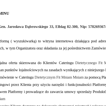
AMINU
en. Jarosława Dąbrowskiego 33, Elblag 82-300, Nip: 57826936
formą ( wyszukiwarką) to witryna internetowa działająca pod adrese
ch, w tym Organizatora oraz składania za jej pośrednictwem Zamówie
cjalna oferta skierowana do Klientów Cateringu
Dietetycznego Fit
ian punktów lojalnościowych na zasadach wynikających z niniejszego
amówienie w Cateringu
Dietetycznym Fit Mniam Mniam
za pomocą Plat
ingowi przez Klienta przy użyciu narzędzi i funkcjonalności Platfo
ctwem Platformy i prowadzące do zawarcia umowy sprzedaży Produktó
iam