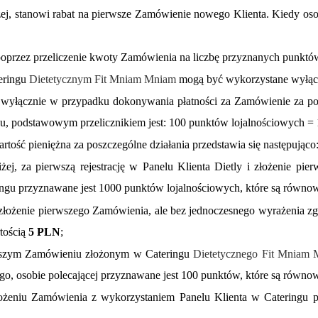
j, stanowi rabat na pierwsze Zamówienie nowego Klienta. Kiedy osob
poprzez przeliczenie kwoty Zamówienia na liczbę przyznanych punktó
eringu
Dietetycznym Fit Mniam Mniam
mogą być wykorzystane wyłąc
ie wyłącznie w przypadku dokonywania płatności za Zamówienie za po
u, podstawowym przelicznikiem jest: 100 punktów lojalnościowych =
tość pieniężna za poszczególne działania przedstawia się następująco
iżej, za pierwszą rejestrację w Panelu Klienta Dietly i złożenie 
ngu przyznawane jest 1000 punktów lojalnościowych, które są równo
 i złożenie pierwszego Zamówienia, ale bez jednoczesnego wyrażenia 
tością
5 PLN
;
szym Zamówieniu złożonym w Cateringu
Dietetycznego Fit Mniam
go, osobie polecającej przyznawane jest 100 punktów, które są równo
ożeniu Zamówienia z wykorzystaniem Panelu Klienta w Cateringu p