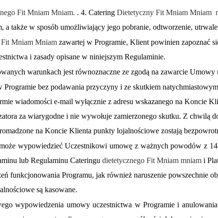
znego Fit Mniam Mniam.
.
4.
Catering
Dietetyczny Fit Mniam Mniam n
, a także w sposób umożliwiający jego pobranie, odtworzenie, utrwal
 Fit Mniam Mniam
zawartej w Programie, Klient powinien zapoznać si
stnictwa i zasady opisane w niniejszym Regulaminie.
onowanych warunkach jest równoznaczne ze zgodą na zawarcie Umowy 
w Programie bez podawania przyczyny i ze skutkiem natychmiastowym,
ie wiadomości e-mail wyłącznie z adresu wskazanego na Koncie Klie
izatora za wiarygodne i nie wywołuje zamierzonego skutku. Z chwilą d
gromadzone na Koncie Klienta punkty lojalnościowe zostają bezpowrot
ator może wypowiedzieć Uczestnikowi umowę z ważnych powodów z 
ulaminu lub Regulaminu
Cateringu
dietetycznego Fit Mniam mniam
i
Pla
eczeń funkcjonowania Programu, jak również naruszenie powszechnie 
jalnościowe są kasowane.
towego wypowiedzenia umowy uczestnictwa w Programie i anulowani