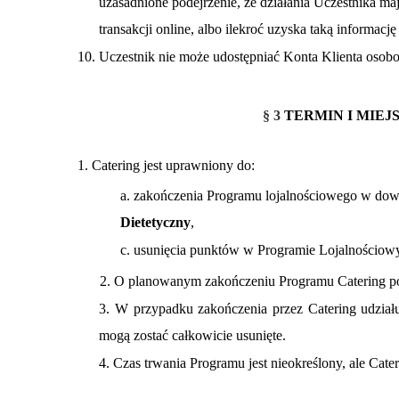
uzasadnione podejrzenie, że działania Uczestnika m
transakcji online, albo ilekroć uzyska taką informacj
10. Uczestnik nie może udostępniać Konta Klienta osob
§ 3
TERMIN I MIEJ
1. Catering jest uprawniony do:
a. zakończenia Programu lojalnościowego w dowo
Dietetyczny
,
c. usunięcia punktów w Programie Lojalnościow
2. O planowanym zakończeniu Programu Catering poin
3. W przypadku zakończenia przez Catering udział
mogą zostać całkowicie usunięte.
4. Czas trwania Programu jest nieokreślony, ale Ca