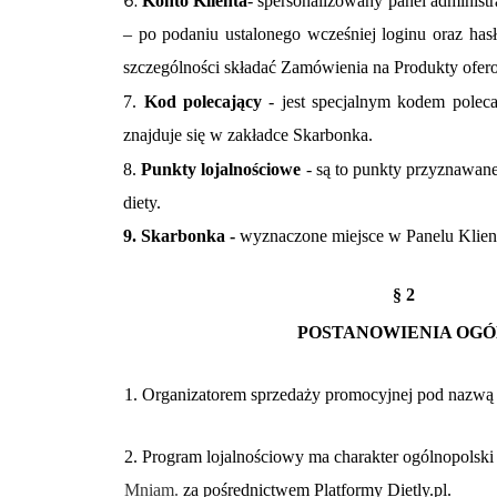
Konto Klienta
- spersonalizowany panel administr
– po podaniu ustalonego wcześniej loginu oraz ha
szczególności składać Zamówienia na Produkty ofer
7.
Kod polecający
- jest specjalnym kodem polec
znajduje się w zakładce Skarbonka.
8.
Punkty lojalnościowe
- są to punkty przyznawan
diety.
9. Skarbonka -
wyznaczone miejsce w Panelu Klien
§ 2
POSTANOWIENIA OG
1. Organizatorem sprzedaży promocyjnej pod n
2. Program lojalnościowy ma charakter ogólnopolsk
Mniam.
za pośrednictwem Platformy Dietly.pl.