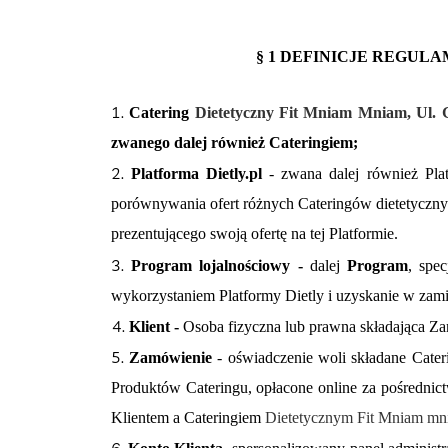
§ 1 DEFINICJE REGUL
1.
Catering
Dietetyczny Fit Mniam Mniam, Ul. G
zwanego dalej również Cateringiem;
2.
Platforma Dietly.pl
- zwana dalej również Plat
porównywania ofert różnych Cateringów dietetyczny
prezentującego swoją ofertę na tej Platformie.
3.
Program lojalnościowy -
dalej
Program
, spe
wykorzystaniem Platformy Dietly i uzyskanie w zam
4.
Klient -
Osoba fizyczna lub prawna składająca Z
5.
Zamówienie
- oświadczenie woli składane Cater
Produktów Cateringu, opłacone online za pośredni
Klientem a Cateringiem
Dietetycznym Fit Mniam mn
6.