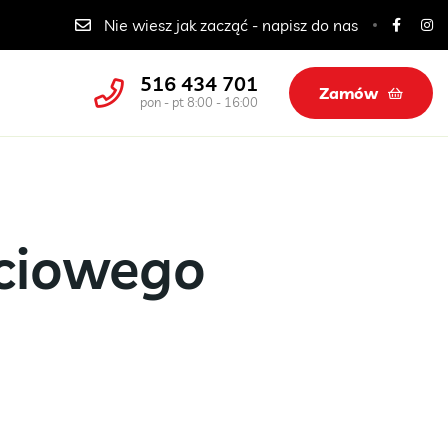
Catering dla szkół, przedszkoli i żłobków
Nie wiesz jak zacząć - napisz do nas
516 434 701
Zamów
pon - pt 8:00 - 16:00
ciowego