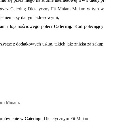
niu się przez niego na stronie internetowej
www.dietly.pl
przez Catering
Dietetyczny Fit Mniam Mniam
w tym w
ieniem czy danymi adresowymi;
ramu lojalnościowego poleci
Catering.
Kod polecający
ystać z dodatkowych usług, takich jak: zniżka za zakup
iam Mniam.
 Zamówienie w Cateringu
Dietetycznym Fit Mniam