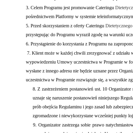
3. Celem Programu j
est promowanie Cateringu
Dietetyc
pośrednictwem Platformy w systemie teleinformatycznym
5. Przed skorzystaniem z oferty
Cateringu
Dietetycznego
przystępując do Programu wyraził zgodę na warunki ucze
6. Przystąpienie do korzystania z Programu na zaprop
7. Klient może w każdej chwili zrezygnować z udziału 
wypowiedzeniu Umowy uczestnictwa w Programie w form
wysłane z innego adresu nie będzie uznane przez Organ
uczestnictwa w Programie rozwiązuje się, a wszystkie z
8. Z zastrzeżeniem postanowień ust. 10 Organiz
uznaje się naruszenie postanowień niniejszego Reg
prób obejścia Regulaminu i jego zasad lub zabezpi
zgromadzone i niewykorzystane wcześniej punkty lo
9. Organizator zastrzega sobie prawo natychmias