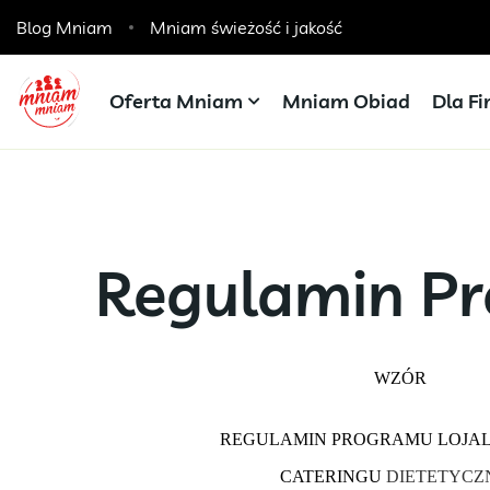
Blog Mniam
Catering dla szkół, przedszkoli i żłobków
Mniam świeżość i jakość
Oferta Mniam
Mniam Obiad
Dla F
Regulamin Pr
WZÓR
REGULAMIN PROGRAMU LOJA
CATERINGU
DIETETYCZ