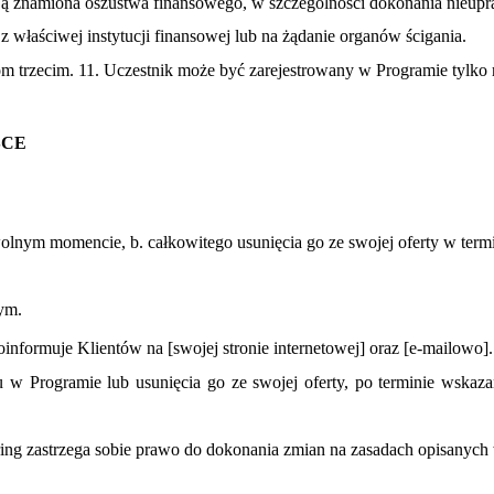
ają znamiona oszustwa finansowego, w szczególności dokonania nieup
ę z właściwej instytucji finansowej lub na żądanie organów ścigania.
om trzecim. 11. Uczestnik może być zarejestrowany w Programie tylko
SCE
lnym momencie, b. całkowitego usunięcia go ze swojej oferty w term
ym.
formuje Klientów na [swojej stronie internetowej] oraz [e-mailowo].
u w Programie lub usunięcia go ze swojej oferty, po terminie wska
tering zastrzega sobie prawo do dokonania zmian na zasadach opisanyc