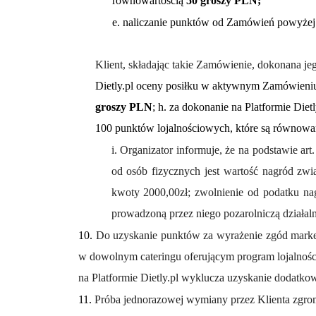
równowartością
50 groszy PLN;
e. naliczanie punktów od Zamówień powyżej 5
Klient, składając takie Zamówienie, dokonana j
Dietly.pl oceny posiłku w aktywnym Zamówieni
groszy PLN
; h. za dokonanie na Platformie Diet
100 punktów lojalnościowych, które są równowar
i. Organizator informuje, że na podstawie a
od osób fizycznych jest wartość nagród zwi
kwoty 2000,00zł; zwolnienie od podatku na
prowadzoną przez niego pozarolniczą działaln
10.
Do uzyskanie punktów za wyrażenie zgód marketi
w dowolnym cateringu oferującym program lojalnośc
na Platformie Dietly.pl wyklucza uzyskanie dodatk
11.
Próba jednorazowej wymiany przez Klienta zgro