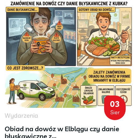
03
Sier
Wydarzenia
Obiad na dowóz w Elblągu czy danie
błyskawiczne z...