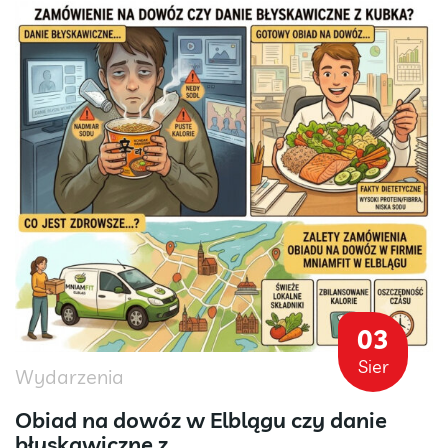
03
Sier
Wydarzenia
Obiad na dowóz w Elblągu czy danie
błyskawiczne z...