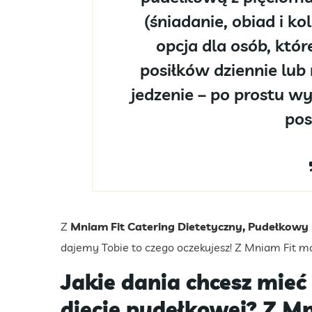
(śniadanie, obiad i ko
opcja dla osób, które
posiłków dziennie lub 
jedzenie – po prostu w
posi
Z
Mniam Fit Catering Dietetyczny, Pudełkowy
dajemy Tobie to czego oczekujesz! Z Mniam Fit mo
Jakie dania chcesz mieć
diecie pudełkowej? Z Mn