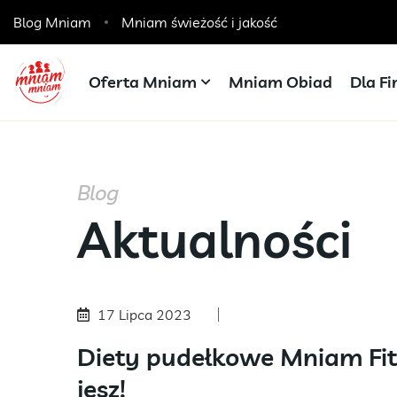
Blog Mniam
Catering dla szkół, przedszkoli i żłobków
Mniam świeżość i jakość
Oferta Mniam
Mniam Obiad
Dla F
Blog
Aktualności
17 Lipca 2023
Diety pudełkowe Mniam Fit. 
jesz!