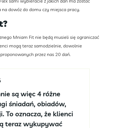
i Flex sami wybieracie z jakich dań ma zostać
na dowóz do domu czy miejsca pracy.
t?
cznego Mniam Fit nie będą musieli się ograniczać
ienci mogą teraz samodzielnie, dowolnie
 proponowanych przez nas 20 dań.
ie są więc 4 różne
gi śniadań, obiadów,
. To oznacza, że klienci
zą teraz wykupywać