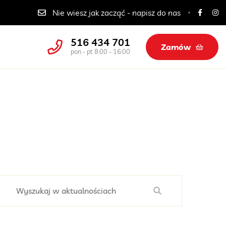
Catering dla szkół, przedszkoli i żłobków
Nie wiesz jak zacząć - napisz do nas
516 434 701
Zamów
pon - pt 8:00 - 16:00