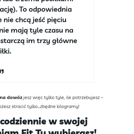
lację). To odpowiednia
 nie chcą jeść pięciu
nie mają tyle czasu na
ystarczą im trzy główne
łki.
 na dowóz
jesz więc tylko tyle, ile potrzebujesz –
żesz stracić tylko…zbędne kilogramy!
 codziennie w swojej
iam Fit Ty wybierasz!