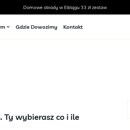
Domowe obiady w Elblągu 33 zł zestaw
irm
Gdzie Dowozimy
Kontakt
Ty wybierasz co i ile