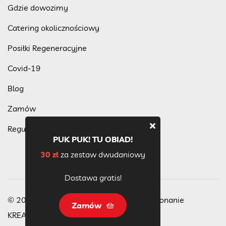
Gdzie dowozimy
Catering okolicznościowy
Posiłki Regeneracyjne
Covid-19
Blog
Zamów
Regulamin programu lojalnościowego
PUK PUK! TU OBIAD!
30 zł
za zestaw dwudaniowy
Dostawa gratis!
© 2023 Wszelkie Prawa Zastrzeżone, wykonanie
Zamów
KREACJA