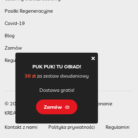
Posiłki Regeneracyjne
Covid-19
Blog
Zamów
Regulamin programu lojalnościowego
PUK PUK! TU OBIAD!
30 zł
za zestaw dwudaniowy
Dostawa gratis!
© 2023 Wszelkie Prawa Zastrzeżone, wykonanie
Zamów
KREACJA
Kontakt z nami
Polityka prywatności
Regulamin