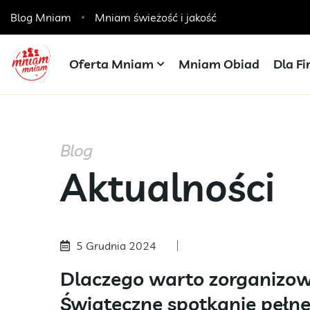
Blog Mniam
Catering dla szkół, przedszkoli i żłobków
Mniam świeżość i jakość
Oferta Mniam
Mniam Obiad
Dla F
Blog
Aktualności
5 Grudnia 2024
Dlaczego warto zorganizow
Świąteczne spotkanie pełne