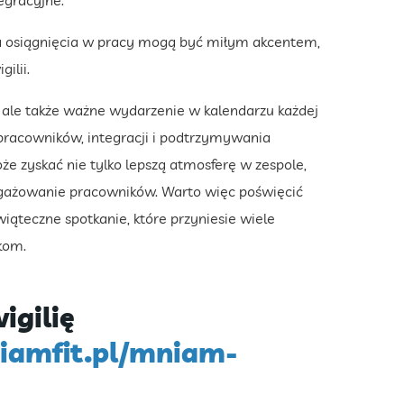
egracyjne.
za osiągnięcia w pracy mogą być miłym akcentem,
ilii.
, ale także ważne wydarzenie w kalendarzu każdej
 pracowników, integracji i podtrzymywania
może zyskać nie tylko lepszą atmosferę w zespole,
ngażowanie pracowników. Warto więc poświęcić
wiąteczne spotkanie, które przyniesie wiele
kom.
igilię
niamfit.pl/mniam-