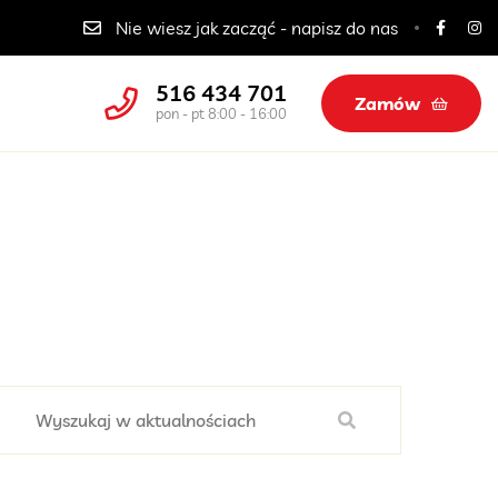
Catering dla szkół, przedszkoli i żłobków
Nie wiesz jak zacząć - napisz do nas
516 434 701
Zamów
pon - pt 8:00 - 16:00