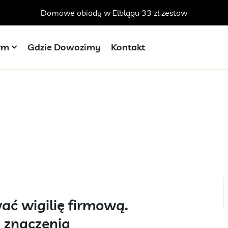
Domowe obiady w Elblągu 33 zł zestaw
irm
Gdzie Dowozimy
Kontakt
ać wigilię firmową.
 znaczenia