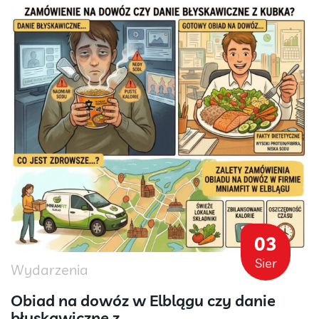
03
Sier
Wydarzenia
Obiad na dowóz w Elblągu czy danie
błyskawiczne z...