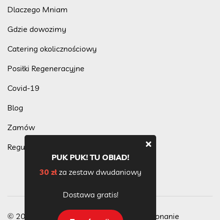
Dlaczego Mniam
Gdzie dowozimy
Catering okolicznościowy
Posiłki Regeneracyjne
Covid-19
Blog
Zamów
Regulamin programu lojalnościowego
PUK PUK! TU OBIAD!
30 zł
za zestaw dwudaniowy
Dostawa gratis!
© 2023 Wszelkie Prawa Zastrzeżone, wykonanie