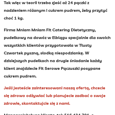
Tak więc w teorii trzeba zjeść aż 24 pączki z
nadzieniem różanym i cukrem pudrem, żeby przytyć
choć 1 kg.
Firma Mniam Mniam Fit Catering Dietetyczny,
pudełkowy na dowóz w Elblągu specjalnie dla swoich
wszystkich klientów przygotowała w Tłusty
Czwartek pyszną, słodką niespodziankę. W
dzisiejszych pudełkach na drugie śniadanie każdy
klient znajdziecie Fit Serowe Pączuszki posypane
cukrem pudrem.
Jeśli jesteście zainteresowani naszą ofertą, chcecie
się zdrowo odżywiać lub planujecie zadbać o swoje
zdrowie, skontaktujcie się z nami.
Manager/obsługa klienta, tel: 516 434 701, e-