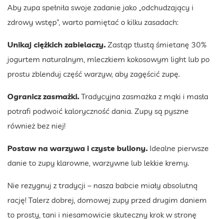
Aby zupa spełniła swoje zadanie jako „odchudzający i
zdrowy wstęp”, warto pamiętać o kilku zasadach:
Unikaj ciężkich zabielaczy.
Zastąp tłustą śmietanę 30%
jogurtem naturalnym, mleczkiem kokosowym light lub po
prostu zblenduj część warzyw, aby zagęścić zupę.
Ogranicz zasmażki.
Tradycyjna zasmażka z mąki i masła
potrafi podwoić kaloryczność dania. Zupy są pyszne
również bez niej!
Postaw na warzywa i czyste buliony.
Idealne pierwsze
danie to zupy klarowne, warzywne lub lekkie kremy.
Nie rezygnuj z tradycji – nasza babcie miały absolutną
rację! Talerz dobrej, domowej zupy przed drugim daniem
to prosty, tani i niesamowicie skuteczny krok w stronę