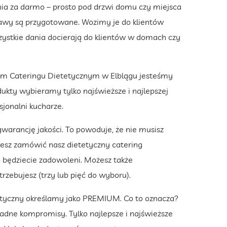
ania za darmo – prosto pod drzwi domu czy miejsca
rawy są przygotowane. Wozimy je do klientów
zystkie dania docierają do klientów w domach czy
 Cateringu Dietetycznym w Elblągu jesteśmy
dukty wybieramy tylko najświeższe i najlepszej
esjonalni kucharze.
arancję jakości. To powoduje, że nie musisz
żesz zamówić nasz dietetyczny catering
o będziecie zadowoleni. Możesz także
trzebujesz (trzy lub pięć do wyboru).
tetyczny określamy jako PREMIUM. Co to oznacza?
żadne kompromisy. Tylko najlepsze i najświeższe