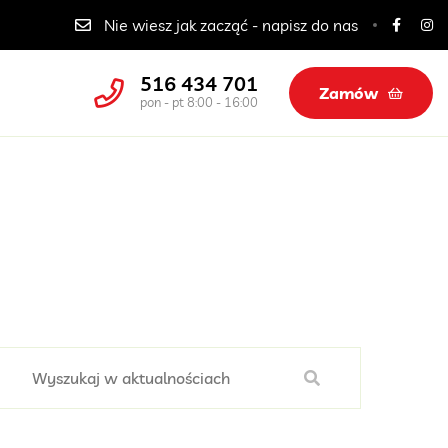
Catering dla szkół, przedszkoli i żłobków
Nie wiesz jak zacząć - napisz do nas
516 434 701
Zamów
pon - pt 8:00 - 16:00