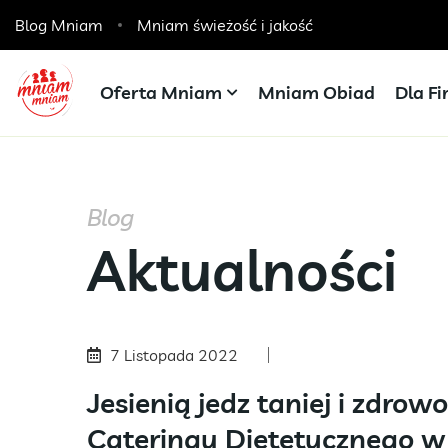
Blog Mniam
Catering dla szkół, przedszkoli i żłobków
Mniam świeżość i jakość
Oferta Mniam
Mniam Obiad
Dla F
Blog
Aktualności
7 Listopada 2022
Jesienią jedz taniej i zdrow
Cateringu Dietetycznego w