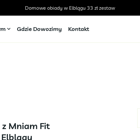
Domowe obiady w Elblągu 33 zł zestaw
irm
Gdzie Dowozimy
Kontakt
o z Mniam Fit
 Elblągu