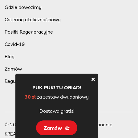
Gdzie dowozimy
Catering okolicznościowy
Posiłki Regeneracyjne
Covid-19
Blog
Zamów
Regulamin programu lojalnościowego
PUK PUK! TU OBIAD!
30 zł
za zestaw dwudaniowy
Dostawa gratis!
© 2023 Wszelkie Prawa Zastrzeżone, wykonanie
Zamów
KREACJA