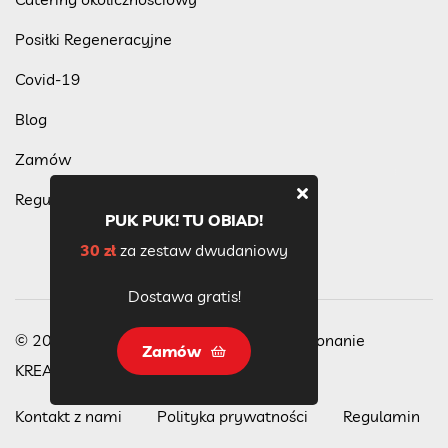
Posiłki Regeneracyjne
Covid-19
Blog
Zamów
Regulamin programu lojalnościowego
PUK PUK! TU OBIAD!
30 zł
za zestaw dwudaniowy
Dostawa gratis!
© 2023 Wszelkie Prawa Zastrzeżone, wykonanie
Zamów
KREACJA
Kontakt z nami
Polityka prywatności
Regulamin