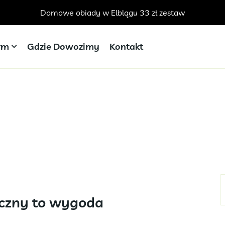
Domowe obiady w Elblągu 33 zł zestaw
irm
Gdzie Dowozimy
Kontakt
yczny to wygoda