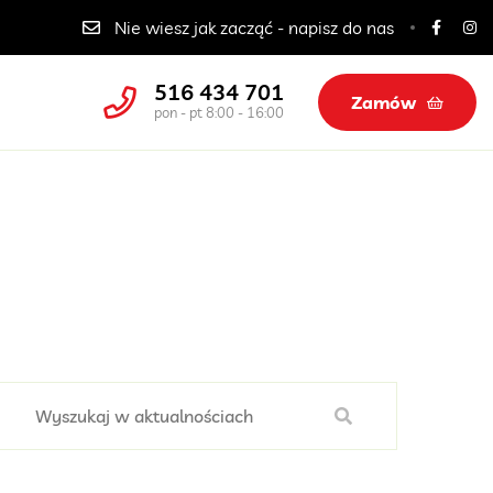
Catering dla szkół, przedszkoli i żłobków
Nie wiesz jak zacząć - napisz do nas
516 434 701
Zamów
pon - pt 8:00 - 16:00