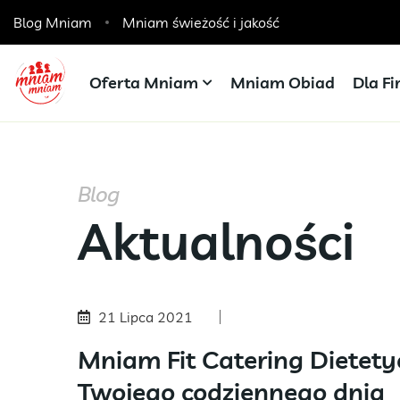
Blog Mniam
Catering dla szkół, przedszkoli i żłobków
Mniam świeżość i jakość
Oferta Mniam
Mniam Obiad
Dla F
Blog
Aktualności
21 Lipca 2021
Mniam Fit Catering Dietet
Twojego codziennego dnia