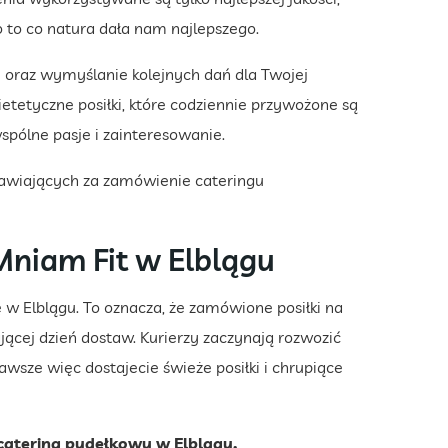
 to co natura dała nam najlepszego.
i oraz wymyślanie kolejnych dań dla Twojej
etetyczne posiłki, które codziennie przywożone są
pólne pasje i zainteresowanie.
awiających za zamówienie cateringu
niam Fit w Elblągu
w Elblągu. To oznacza, że zamówione posiłki na
cej dzień dostaw. Kurierzy zaczynają rozwozić
Zawsze więc dostajecie świeże posiłki i chrupiące
 catering pudełkowy w Elblągu.