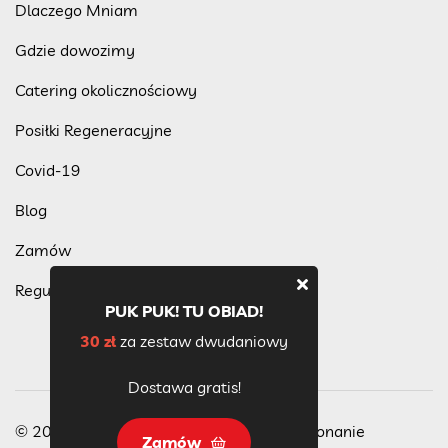
Dlaczego Mniam
Gdzie dowozimy
Catering okolicznościowy
Posiłki Regeneracyjne
Covid-19
Blog
Zamów
Regulamin programu lojalnościowego
PUK PUK! TU OBIAD!
30 zł
za zestaw dwudaniowy
Dostawa gratis!
© 2023 Wszelkie Prawa Zastrzeżone, wykonanie
Zamów