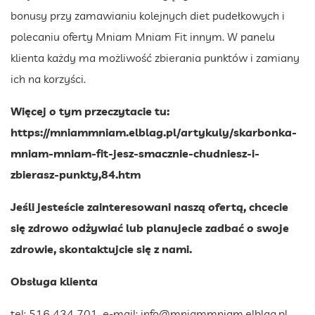
bonusy przy zamawianiu kolejnych diet pudełkowych i
polecaniu oferty Mniam Mniam Fit innym. W panelu
klienta każdy ma możliwość zbierania punktów i zamiany
ich na korzyści.
Więcej o tym przeczytacie tu:
https://mniammniam.elblag.pl/artykuly/skarbonka-
mniam-mniam-fit-jesz-smacznie-chudniesz-i-
zbierasz-punkty,84.htm
Jeśli jesteście zainteresowani naszą ofertą, chcecie
się zdrowo odżywiać lub planujecie zadbać o swoje
zdrowie, skontaktujcie się z nami.
Obsługa klienta
tel: 516 434 701, e-mail:
info@mniammniam.elblag.pl