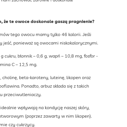
o, że te owoce doskonale gaszą pragnienie?
mów tego owocu mamy tylko 46 kalorii. Jeśli
y jeść, ponieważ są owocami niskokalorycznymi.
 cukru, błonnik – 0,6 g, wapń – 10,8 mg, fosfor -
amina C – 12,5 mg.
cholinę, beta-karoteny, luteinę, likopen oraz
boflawina. Ponadto, arbuz składa się z takich
lu przeciwutleniaczy.
 idealnie wpływają na kondycję naszej skóry,
tworowym (poprzez zawarty w nim likopen).
mie czy cukrzycy.