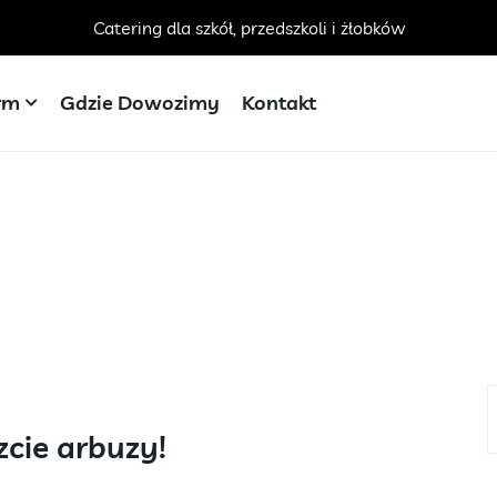
Catering dla szkół, przedszkoli i żłobków
irm
Gdzie Dowozimy
Kontakt
cie arbuzy!