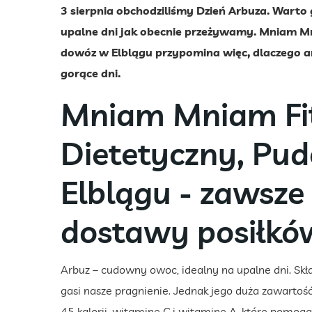
3 sierpnia obchodziliśmy Dzień Arbuza. Warto g
upalne dni jak obecnie przeżywamy. Mniam Mn
dowóz w Elblągu przypomina więc, dlaczego 
gorące dni.
Mniam Mniam Fit
Dietetyczny, Pu
Elblągu - zawsze 
dostawy posiłkó
Arbuz – cudowny owoc, idealny na upalne dni. Skła
gasi nasze pragnienie. Jednak jego duża zawartoś
45 kalorii, witaminę C i witaminę A, które pomo