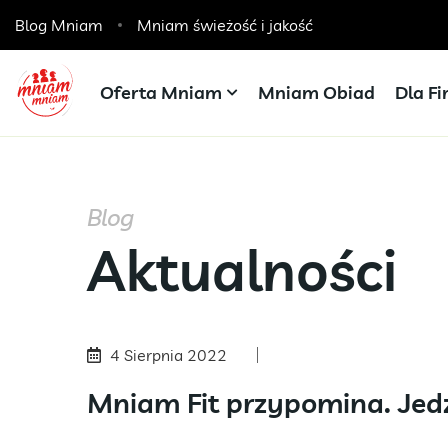
Blog Mniam
Domowe obiady w Elblągu 33 zł zestaw
Mniam świeżość i jakość
Oferta Mniam
Mniam Obiad
Dla F
Blog
Aktualności
4 Sierpnia 2022
Mniam Fit przypomina. Jedz