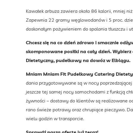
Kawałek arbuza zawiera około 86 kalorii, mniej niż
Zapewnia 22 gramy węglowodanów i 5 proc. dzien
doskonałym pożywieniem do spalania tłuszczu i ut
Chcesz się na co dzień zdrowo i smacznie odż
skomponowane posiłki na cały dzień. Wybierz
Dietetyczny, pudełkowy na dowóz w Elblągu.
Mniam Mniam Fit Pudełkowy Catering Dietet
dania przygotowywane są w nocy poprzedzającej d
jeszcze tej samej nocy samochodami z funkcją chł
żywności – dostawy do klientów są realizowane od 
rano świeże potrawy oraz chrupiące pieczywo. Da
wielu godzin w transporcie.
Sprawdź naszą ofertę już teraz!