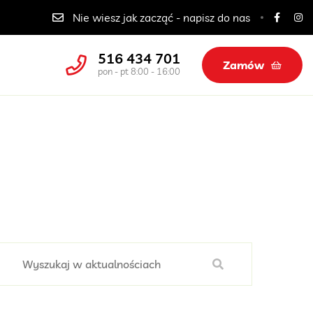
Domowe obiady w Elblągu 33 zł zestaw
Nie wiesz jak zacząć - napisz do nas
516 434 701
Zamów
pon - pt 8:00 - 16:00