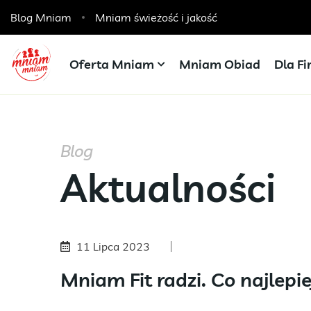
Blog Mniam
Catering dla szkół, przedszkoli i żłobków
Mniam świeżość i jakość
Oferta Mniam
Mniam Obiad
Dla F
Blog
Aktualności
11 Lipca 2023
Mniam Fit radzi. Co najlepie