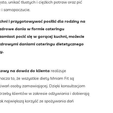
to, unikać tłustych i ciężkich potraw oraz pić
 i samopoczucie.
uchni i przygotowywać posiłki dla rodziny na
 zdrowe dania w formie cateringu
amiast pocić się w gorącej kuchni, możecie
i zdrowymi daniami cateringu dietetycznego
y.
kowy na dowóz do klienta
realizuje
cza to, że wszystkie diety Mniam Fit są
kiwań osoby zamawiającej. Dzięki konsultacjom
trzeby klientów w zakresie odżywiania i dobierają
 jak największą korzyść ze spożywania dań