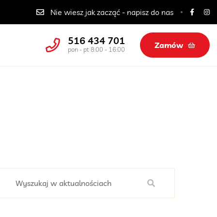
Catering dla szkół, przedszkoli i żłobków
Nie wiesz jak zacząć - napisz do nas
516 434 701
Zamów
pon - pt 8:00 - 16:00