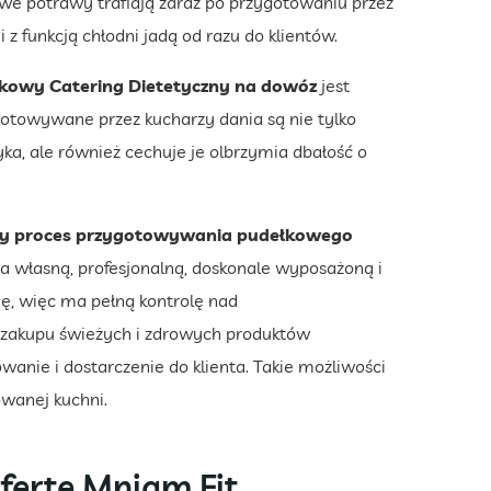
owe potrawy trafiają zaraz po przygotowaniu przez
 funkcją chłodni jadą od razu do klientów.
łkowy Catering Dietetyczny na dowóz
jest
gotowywane przez kucharzy dania są nie tylko
ka, ale również cechuje je olbrzymia dbałość o
cały proces przygotowywania pudełkowego
a własną, profesjonalną, doskonale wyposażoną i
ę, więc ma pełną kontrolę nad
 zakupu świeżych i zdrowych produktów
anie i dostarczenie do klienta. Takie możliwości
owanej kuchni.
fertę Mniam Fit