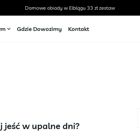
Domowe obiady w Elblągu 33 zł zestaw
irm
Gdzie Dowozimy
Kontakt
j jeść w upalne dni?