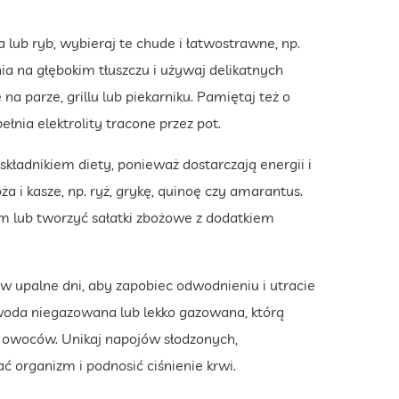
 lub ryb, wybieraj te chude i łatwostrawne, np.
nia na głębokim tłuszczu i używaj delikatnych
a parze, grillu lub piekarniku. Pamiętaj też o
nia elektrolity tracone przez pot.
ładnikiem diety, ponieważ dostarczają energii i
a i kasze, np. ryż, grykę, quinoę czy amarantus.
m lub tworzyć sałatki zbożowe z dodatkiem
 w upalne dni, aby zapobiec odwodnieniu i utracie
woda niegazowana lub lekko gazowana, którą
 owoców. Unikaj napojów słodzonych,
 organizm i podnosić ciśnienie krwi.