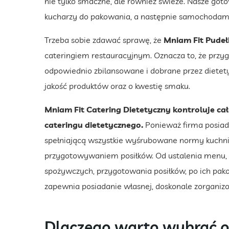
nie tylko smaczne, ale również świeże. Nasze got
kucharzy do pakowania, a następnie samochodami z
Trzeba sobie zdawać sprawę, że
Mniam Fit Pude
cateringiem restauracyjnym. Oznacza to, że przy
odpowiednio zbilansowane i dobrane przez dietety
jakość produktów oraz o kwestię smaku.
Mniam Fit Catering Dietetyczny kontroluje 
cateringu dietetycznego.
Ponieważ firma posiad
spełniającą wszystkie wyśrubowane normy kuchni
przygotowywaniem posiłków. Od ustalenia menu,
spożywczych, przygotowania posiłków, po ich pakow
zapewnia posiadanie własnej, doskonale zorganiz
Dlaczego warto wybrać o