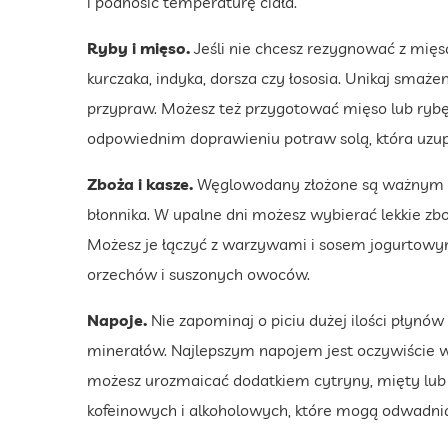
i podnosić temperaturę ciała.
Ryby i mięso.
Jeśli nie chcesz rezygnować z mięsa
kurczaka, indyka, dorsza czy łososia. Unikaj smaże
przypraw. Możesz też przygotować mięso lub rybę n
odpowiednim doprawieniu potraw solą, która uzupeł
Zboża i kasze.
Węglowodany złożone są ważnym sk
błonnika. W upalne dni możesz wybierać lekkie zboż
Możesz je łączyć z warzywami i sosem jogurtowy
orzechów i suszonych owoców.
Napoje.
Nie zapominaj o piciu dużej ilości płynów
minerałów. Najlepszym napojem jest oczywiście 
możesz urozmaicać dodatkiem cytryny, mięty lub
kofeinowych i alkoholowych, które mogą odwadniać