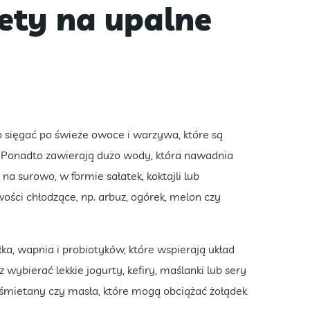
ety na upalne
o sięgać po świeże owoce i warzywa, które są
. Ponadto zawierają dużo wody, która nawadnia
a surowo, w formie sałatek, koktajli lub
ości chłodzące, np. arbuz, ogórek, melon czy
a, wapnia i probiotyków, które wspierają układ
ybierać lekkie jogurty, kefiry, maślanki lub sery
 śmietany czy masła, które mogą obciążać żołądek