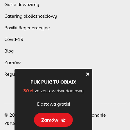
Gdzie dowozimy
Catering okolicznościowy
Posiłki Regeneracyjne
Covid-19
Blog
Zamów
Regulamin programu lojalnościowego
PUK PUK! TU OBIAD!
30 zł
za zestaw dwudaniowy
Dostawa gratis!
© 2023 Wszelkie Prawa Zastrzeżone, wykonanie
Zamów
KREACJA