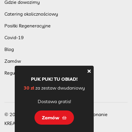
Gdzie dowozimy
Catering okolicznościowy
Posiłki Regeneracyjne
Covid-19
Blog
Zamów
Regulamin programu lojalnościowego
PUK PUK! TU OBIAD!
30 zł
za zestaw dwudaniowy
Dostawa gratis!
© 2023 Wszelkie Prawa Zastrzeżone, wykonanie
Zamów
KREACJA