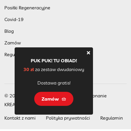
Posiłki Regeneracyjne
Covid-19
Blog
Zamów
Regulamin programu lojalnościowego
PUK PUK! TU OBIAD!
30 zł
za zestaw dwudaniowy
Dostawa gratis!
© 2023 Wszelkie Prawa Zastrzeżone, wykonanie
Zamów
KREACJA
Kontakt z nami
Polityka prywatności
Regulamin