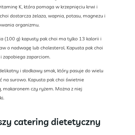
witaminę K, która pomaga w krzepnięciu krwi i
choi dostarcza żelaza, wapnia, potasu, magnezu i
nowania organizmu.
a (100 g) kapusty pak choi ma tylko 13 kalorii i
obaw o nadwagę lub cholesterol. Kapusta pak choi
e i zapobiega zaparciom.
elikatny i słodkawy smak, który pasuje do wielu
ść na surowo. Kapusta pak choi świetnie
, makaronem czy ryżem. Można z niej
i.
szy catering dietetyczny