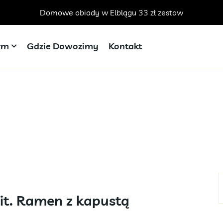
Domowe obiady w Elblągu 33 zł zestaw
irm
Gdzie Dowozimy
Kontakt
it. Ramen z kapustą