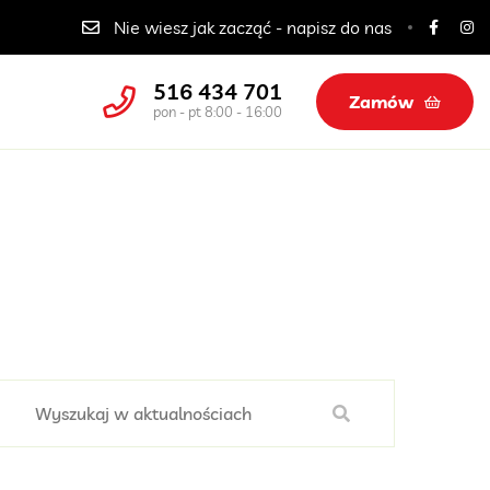
Catering dla szkół, przedszkoli i żłobków
Nie wiesz jak zacząć - napisz do nas
516 434 701
Zamów
pon - pt 8:00 - 16:00