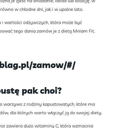
żna je zjeść na śniadanie, obiad lub kolację, w
arówno w chłodne dni, jak i w upalne lato.
 i wartości odżywczych, która może być
bować tego dania zamów je z dietą Mniam Fit.
blag.pl/zamow/#/
ustę pak choi?
, to warzywo z rodziny kapustowatych, które ma
dów, dla których warto włączyć ją do swojej diety.
choi zawiera dużo witaminy C, która wzmacnia