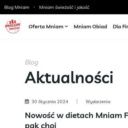
Blog Mniam
Catering dla szkół, przedszkoli i żłobków
Mniam świeżość i jakość
Oferta Mniam
Mniam Obiad
Dla F
Blog
Aktualności
30 Stycznia 2024
Wydarzenia
Nowość w dietach Mniam F
pak choi