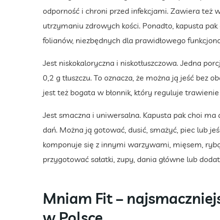
odporność i chroni przed infekcjami. Zawiera też 
utrzymaniu zdrowych kości. Ponadto, kapusta pak 
folianów, niezbędnych dla prawidłowego funkcjo
Jest niskokaloryczna i niskotłuszczowa. Jedna porcj
0,2 g tłuszczu. To oznacza, że można ją jeść bez 
jest też bogata w błonnik, który reguluje trawieni
Jest smaczna i uniwersalna. Kapusta pak choi ma d
dań. Można ją gotować, dusić, smażyć, piec lub je
komponuje się z innymi warzywami, mięsem, rybą
przygotować sałatki, zupy, dania główne lub dodatk
Mniam Fit – najsmaczniej
w Polsce