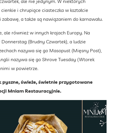
czwartek, ale nie jedynym. W niektórych
 cienkie i chrupiące ciasteczka w kształcie
 i zabawę, a także są nawiązaniem do karnawału.
e, ale również w innych krajach Europy. Na
Donnerstag (Brudny Czwartek), a ludzie
W Czechach nazywa się go Masopust (Mięsny Post),
nglii nazywa się go Shrove Tuesday (Wtorek
 nimi w powietrze.
k pyszne, świeże, świetnie przygotowane
opcji Mniam Restauracyjnie.