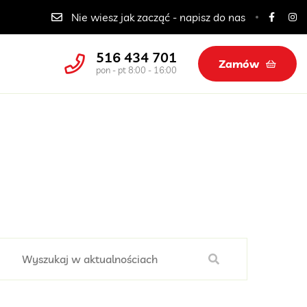
Catering dla szkół, przedszkoli i żłobków
Nie wiesz jak zacząć - napisz do nas
516 434 701
Zamów
pon - pt 8:00 - 16:00