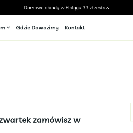
Domowe obiady w Elblągu 33 zł zestaw
irm
Gdzie Dowozimy
Kontakt
 Czwartek zamówisz w