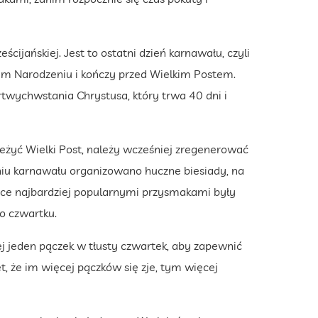
cijańskiej. Jest to ostatni dzień karnawału, czyli
żym Narodzeniu i kończy przed Wielkim Postem.
twychwstania Chrystusa, który trwa 40 dni i
zeżyć Wielki Post, należy wcześniej zregenerować
dniu karnawału organizowano huczne biesiady, na
lsce najbardziej popularnymi przysmakami były
go czwartku.
ej jeden pączek w tłusty czwartek, aby zapewnić
t, że im więcej pączków się zje, tym więcej