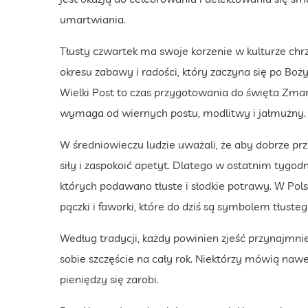
umartwiania.
Tłusty czwartek ma swoje korzenie w kulturze chrześ
okresu zabawy i radości, który zaczyna się po Bo
Wielki Post to czas przygotowania do święta Zmar
wymaga od wiernych postu, modlitwy i jałmużny.
W średniowieczu ludzie uważali, że aby dobrze pr
siły i zaspokoić apetyt. Dlatego w ostatnim tygo
których podawano tłuste i słodkie potrawy. W Po
pączki i faworki, które do dziś są symbolem tłuste
Według tradycji, każdy powinien zjeść przynajmni
sobie szczęście na cały rok. Niektórzy mówią nawe
pieniędzy się zarobi.