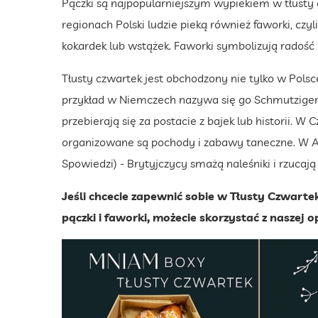
Pączki są najpopularniejszym wypiekiem w tłusty 
regionach Polski ludzie pieką również faworki, czyli
kokardek lub wstążek. Faworki symbolizują radość
Tłusty czwartek jest obchodzony nie tylko w Polsc
przykład w Niemczech nazywa się go Schmutziger 
przebierają się za postacie z bajek lub historii. 
organizowane są pochody i zabawy taneczne. W A
Spowiedzi) - Brytyjczycy smażą naleśniki i rzucają
Jeśli chcecie zapewnić sobie w Tłusty Czwarte
pączki i faworki, możecie skorzystać z naszej 