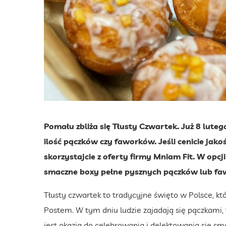
Pomału zbliża się Tłusty Czwartek. Już 8 luteg
ilość pączków czy faworków. Jeśli cenicie jakoś
skorzystajcie z oferty firmy Mniam Fit. W op
smaczne boxy pełne pysznych pączków lub fawo
Tłusty czwartek to tradycyjne święto w Polsce, kt
Postem. W tym dniu ludzie zajadają się pączkami, 
jest okazją do celebrowania i delektowania się sm