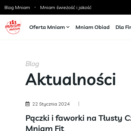
Blog Mniam
Catering dla szkół, przedszkoli i żłobków
Mniam świeżość i jakość
Oferta Mniam
Mniam Obiad
Dla F
Blog
Aktualności
22 Stycznia 2024
Pączki i faworki na Tłusty
Mniam Fit