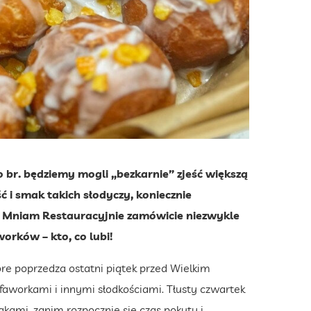
o br. będziemy mogli „bezkarnie” zjeść większą
ć i smak takich słodyczy, koniecznie
cji Mniam Restauracyjnie zamówicie niezwykle
rków – kto, co lubi!
óre poprzedza ostatni piątek przed Wielkim
faworkami i innymi słodkościami. Tłusty czwartek
akami, zanim rozpocznie się czas pokuty i