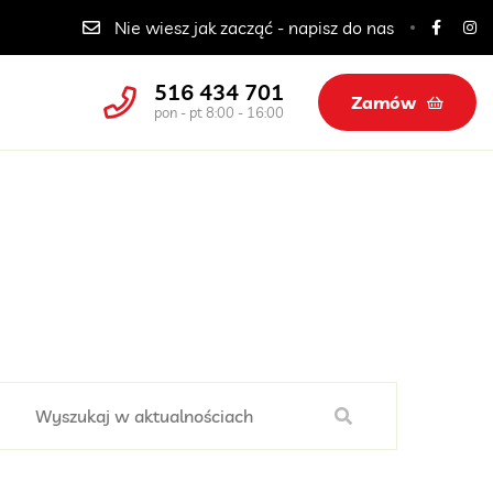
Catering dla szkół, przedszkoli i żłobków
Nie wiesz jak zacząć - napisz do nas
516 434 701
Zamów
pon - pt 8:00 - 16:00