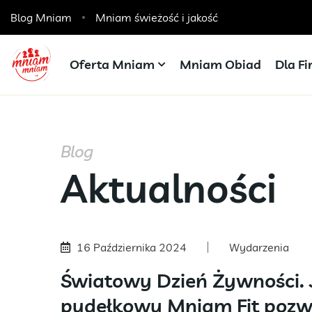
Blog Mniam
Catering dla szkół, przedszkoli i żłobków
Mniam świeżość i jakość
Oferta Mniam
Mniam Obiad
Dla F
Blog
Aktualności
16 Października 2024
Wydarzenia
Światowy Dzień Żywności. 
pudełkowy Mniam Fit pozw