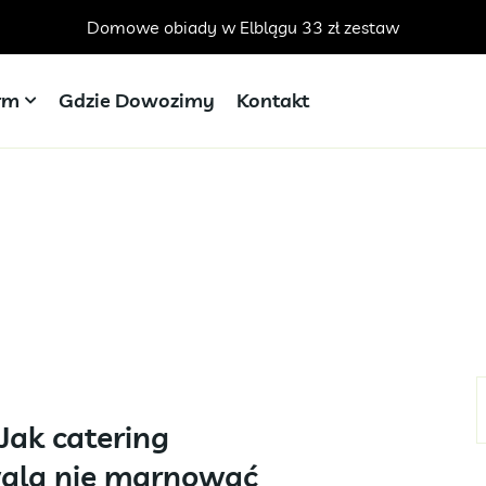
Domowe obiady w Elblągu 33 zł zestaw
irm
Gdzie Dowozimy
Kontakt
Jak catering
ala nie marnować