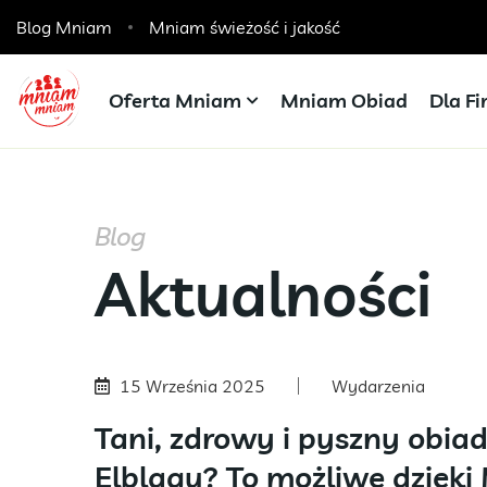
Blog Mniam
Catering dla szkół, przedszkoli i żłobków
Mniam świeżość i jakość
Oferta Mniam
Mniam Obiad
Dla F
Blog
Aktualności
15 Września 2025
Wydarzenia
Tani, zdrowy i pyszny obi
Elblągu? To możliwe dzięki