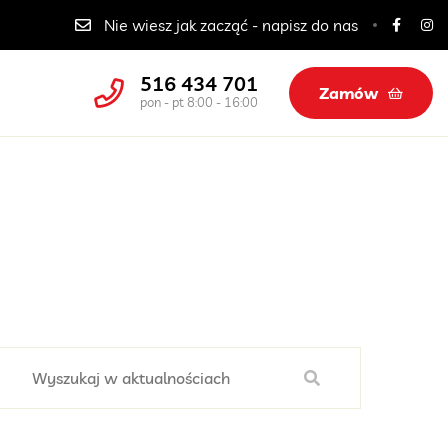
Catering dla szkół, przedszkoli i żłobków
Nie wiesz jak zacząć - napisz do nas
516 434 701
Zamów
pon - pt 8:00 - 16:00