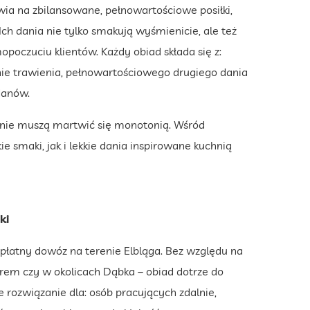
wia na zbilansowane, pełnowartościowe posiłki,
ch dania nie tylko smakują wyśmienicie, ale też
oczuciu klientów. Każdy obiad składa się z:
nie trawienia, pełnowartościowego drugiego dania
danów.
i nie muszą martwić się monotonią. Wśród
e smaki, jak i lekkie dania inspirowane kuchnią
ki
płatny dowóz na terenie Elbląga. Bez względu na
rem czy w okolicach Dąbka – obiad dotrze do
ne rozwiązanie dla: osób pracujących zdalnie,