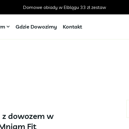
Domowe obiady w Elblągu 33 zł zestaw
irm
Gdzie Dowozimy
Kontakt
ad z dowozem w
 Mniam Fit