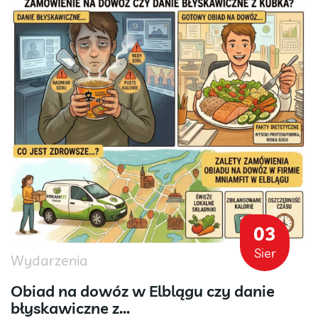
03
Sier
Wydarzenia
Obiad na dowóz w Elblągu czy danie
błyskawiczne z...