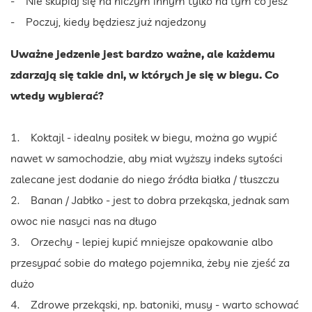
- Nie skupiaj się na niczym innym tylko na tym co jesz
- Poczuj, kiedy będziesz już najedzony
Uważne jedzenie jest bardzo ważne, ale każdemu
zdarzają się takie dni, w których je się w biegu. Co
wtedy wybierać?
1. Koktajl - idealny posiłek w biegu, można go wypić
nawet w samochodzie, aby miał wyższy indeks sytości
zalecane jest dodanie do niego źródła białka / tłuszczu
2. Banan / Jabłko - jest to dobra przekąska, jednak sam
owoc nie nasyci nas na długo
3. Orzechy - lepiej kupić mniejsze opakowanie albo
przesypać sobie do małego pojemnika, żeby nie zjeść za
dużo
4. Zdrowe przekąski, np. batoniki, musy - warto schować