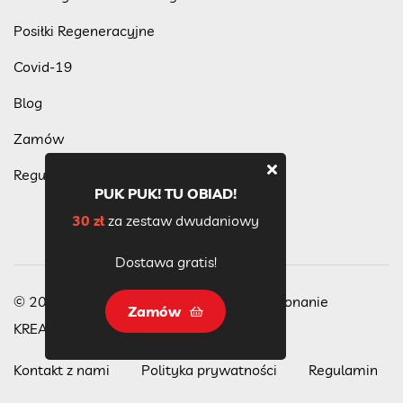
Posiłki Regeneracyjne
Covid-19
Blog
Zamów
Regulamin programu lojalnościowego
PUK PUK! TU OBIAD!
30 zł
za zestaw dwudaniowy
Dostawa gratis!
© 2023 Wszelkie Prawa Zastrzeżone, wykonanie
Zamów
KREACJA
Kontakt z nami
Polityka prywatności
Regulamin