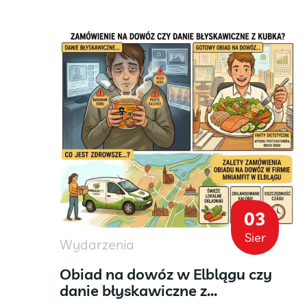
9
03
aj
Sier
Wydarzenia
. 5
Obiad na dowóz w Elblągu czy
danie błyskawiczne z...