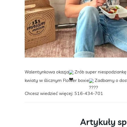
Walentynkowa okazja
Zrób super niespodziankę
kwiaty w ślicznym Flower boxie
Zadbamy o dosta
Chcesz wiedzieć więcej: 516-434-701
Artykuły s