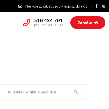
Catering dla szkół, przedszkoli i żłobków
Nie wiesz jak zacząć - napisz do nas
516 434 701
Zamów
pon - pt 8:00 - 16:00