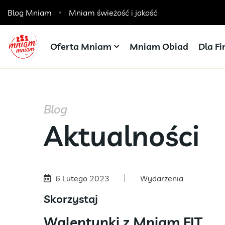
Blog Mniam
Catering dla szkół, przedszkoli i żłobków
Mniam świeżość i jakość
Oferta Mniam
Mniam Obiad
Dla F
Blog
Aktualności
6 Lutego 2023
Wydarzenia
Skorzystaj
Walentynki z Mniam FIT