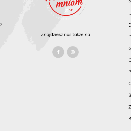
G
D
o
D
Znajdziesz nas także na
D
G
C
P
C
B
R