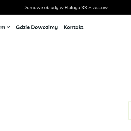
Domowe obiady w Elblągu 33 zł zestaw
irm
Gdzie Dowozimy
Kontakt