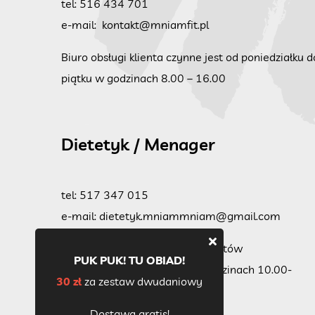
tel:
516 434 701
e-mail:
kontakt@mniamfit.pl
Biuro obsługi klienta czynne jest od poniedziałku d
piątku w godzinach 8.00 – 16.00
Dietetyk / Menager
tel:
517 347 015
e-mail:
dietetyk.mniammniam@gmail.com
Dietetyk jest do dyspozycji klientów
PUK PUK! TU OBIAD!
od poniedziałku do piątku w godzinach 10.00-
30 zł
za zestaw dwudaniowy
18.00.
Dostawa gratis!