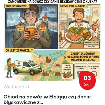
03
Sier
Wydarzenia
Obiad na dowóz w Elblągu czy danie
błyskawiczne z...