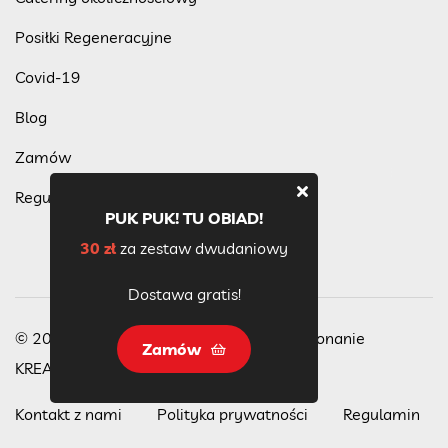
Posiłki Regeneracyjne
Covid-19
Blog
Zamów
Regulamin programu lojalnościowego
PUK PUK! TU OBIAD!
30 zł
za zestaw dwudaniowy
Dostawa gratis!
© 2023 Wszelkie Prawa Zastrzeżone, wykonanie
Zamów
KREACJA
Kontakt z nami
Polityka prywatności
Regulamin