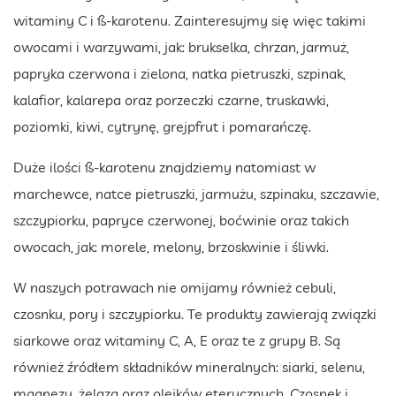
witaminy C i ß-karotenu. Zainteresujmy się więc takimi
owocami i warzywami, jak: brukselka, chrzan, jarmuż,
papryka czerwona i zielona, natka pietruszki, szpinak,
kalafior, kalarepa oraz porzeczki czarne, truskawki,
poziomki, kiwi, cytrynę, grejpfrut i pomarańczę.
Duże ilości ß-karotenu znajdziemy natomiast w
marchewce, natce pietruszki, jarmużu, szpinaku, szczawie,
szczypiorku, papryce czerwonej, boćwinie oraz takich
owocach, jak: morele, melony, brzoskwinie i śliwki.
W naszych potrawach nie omijamy również cebuli,
czosnku, pory i szczypiorku. Te produkty zawierają związki
siarkowe oraz witaminy C, A, E oraz te z grupy B. Są
również źródłem składników mineralnych: siarki, selenu,
magnezu, żelaza oraz olejków eterycznych. Czosnek i