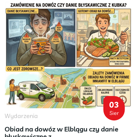
03
Sier
Wydarzenia
Obiad na dowóz w Elblągu czy danie
błyskawiczne z...