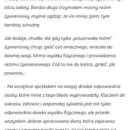
liściu sałaty. Bardzo długo trzymałam mocny reżim
żywieniowy, mylnie sądząc, że im mniej zjem, tym
bardziej schudnę.
Jak dodaje, chudła, ale gdy tylko „poluzowała reżim”
żywieniowy chcąc zjeść coś smacznego, wracała do
dawnej wagi. Mimo wysiłku fizycznego i prowadzenia
reżimu żywieniowego. Coś tu nie do końca „grało”, jak
powinno…
- Na szczęście spotkałam na swojej drodze odpowiednie
osoby, które mnie z tego błędu wyprowadziły. Kluczem do
sukcesu, zdrowia i wspaniałej sylwetki jest nie tylko
odpowiednia dawka wysiłku fizycznego, ale przede
wszystkim dobrze opracowana dieta, która zapewnia
częste i smaczne posiłki oraz to, że nie trzeba stale się