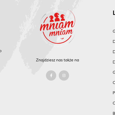
G
D
o
D
Znajdziesz nas także na
D
G
C
P
C
B