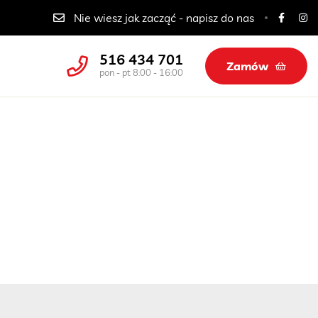
Catering dla szkół, przedszkoli i żłobków
Nie wiesz jak zacząć - napisz do nas
516 434 701
Zamów
pon - pt 8:00 - 16:00