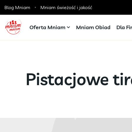
Blog Mniam
Catering dla szkół, przedszkoli i żłobków
Mniam świeżość i jakość
Oferta Mniam
Mniam Obiad
Dla F
Pistacjowe ti