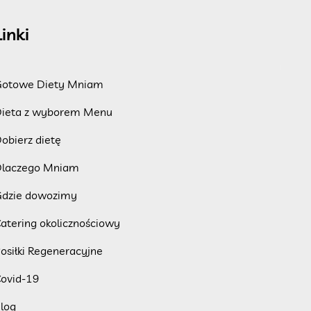
Linki
otowe Diety Mniam
ieta z wyborem Menu
obierz dietę
laczego Mniam
dzie dowozimy
atering okolicznościowy
osiłki Regeneracyjne
ovid-19
log