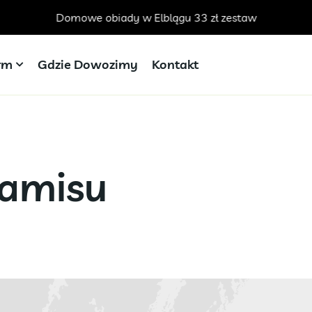
Domowe obiady w Elblągu 33 zł zestaw
irm
Gdzie Dowozimy
Kontakt
ramisu