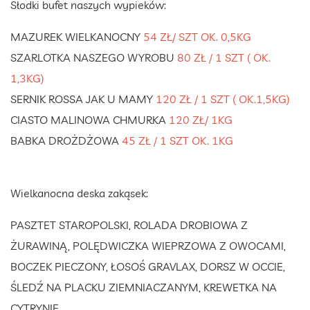
Słodki bufet naszych wypieków:
MAZUREK WIELKANOCNY
54 ZŁ/ SZT OK. 0,5KG
SZARLOTKA NASZEGO WYROBU
80 ZŁ / 1 SZT ( OK.
1,3KG)
SERNIK ROSSA JAK U MAMY
120 ZŁ / 1 SZT ( OK.1,5KG)
CIASTO MALINOWA CHMURKA
120 ZŁ/ 1KG
BABKA DROŻDŻOWA
45 ZŁ / 1 SZT OK. 1KG
Wielkanocna deska zakąsek:
PASZTET STAROPOLSKI, ROLADA DROBIOWA Z
ŻURAWINĄ, POLĘDWICZKA WIEPRZOWA Z OWOCAMI,
BOCZEK PIECZONY, ŁOSOŚ GRAVLAX, DORSZ W OCCIE,
ŚLEDŹ NA PLACKU ZIEMNIACZANYM, KREWETKA NA
CYTRYNIE