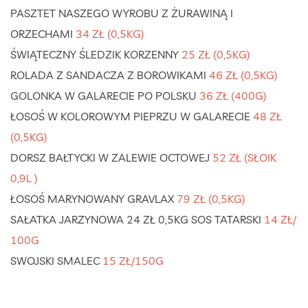
PASZTET NASZEGO WYROBU Z ŻURAWINĄ I
ORZECHAMI
34 ZŁ (0,5KG)
ŚWIĄTECZNY ŚLEDZIK KORZENNY
25 ZŁ (0,5KG)
ROLADA Z SANDACZA Z BOROWIKAMI
46 ZŁ (0,5KG)
GOLONKA W GALARECIE PO POLSKU
36 ZŁ (400G)
ŁOSOŚ W KOLOROWYM PIEPRZU W GALARECIE
48 ZŁ
(0,5KG)
DORSZ BAŁTYCKI W ZALEWIE OCTOWEJ
52 ZŁ (SŁOIK
0,9L )
ŁOSOŚ MARYNOWANY GRAVLAX
79 ZŁ (0,5KG)
SAŁATKA JARZYNOWA 24 ZŁ 0,5KG SOS TATARSKI
14 ZŁ/
100G
SWOJSKI SMALEC
15 ZŁ/150G