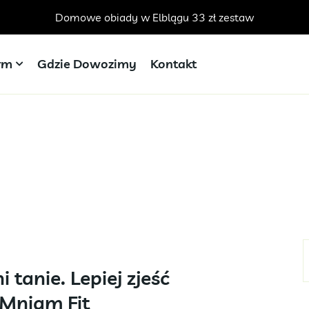
Domowe obiady w Elblągu 33 zł zestaw
irm
Gdzie Dowozimy
Kontakt
 tanie. Lepiej zjeść
 Mniam Fit