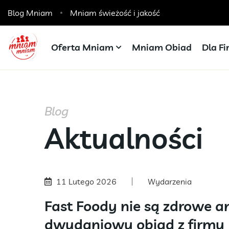
Blog Mniam
Catering dla szkół, przedszkoli i żłobków
Mniam świeżość i jakość
Oferta Mniam
Mniam Obiad
Dla F
Blog
Aktualności
11 Lutego 2026
Wydarzenia
Fast Foody nie są zdrowe ani
dwudaniowy obiad z firmy