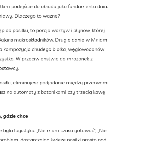
im podejście do obiadu jako fundamentu dnia.
iowy. Dlaczego to ważne?
p do posiłku, to porcja warzyw i płynów, której
. Balans makroskładników. Drugie danie w Mniam
zyjna kompozycja chudego białka, węglowodanów
zystko. W przeciwieństwie do mrożonek z
dostawcy.
osiłki, eliminujesz podjadanie między przerwami.
asz na automaty z batonikami czy trzecią kawę
, gdzie chce
była logistyka. „Nie mam czasu gotować”, „Nie
problem, dostarczając świeże posiłki prosto pod