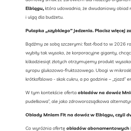
Elblągu,
która udowadnia, że dwudaniowy obiad m
i ulgą dla budżetu.
Pułapka „szybkiego” jedzenia. Płacisz więcej z
Bądźmy ze sobą szczerymi: fast-food to w 2026 rok
wybiły tak wysoko, że korporacyjne giganty, chcąc
kilkadziesiąt złotych otrzymujemy produkt wysok
syropu glukozowo-fruktozowego. Ubogi w mikroskład
krótkofalowo - skok cukru, a po godzinie – „zjazd” 
W tym kontekście oferta
obiadów na dowóz Mnia
pudełkowa”, ale jako zdroworozsądkowa alternatywa
Obiady Mniam Fit na dowóz w Elblągu, czyli d
Co wyróżnia ofertę
obiadów abonamentowych M