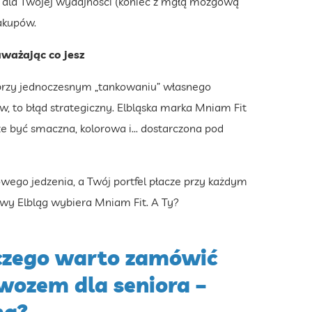
zy dla Twojej wydajności (koniec z mgłą mózgową
akupów.
uważając co jesz
przy jednoczesnym „tankowaniu” własnego
w, to błąd strategiczny. Elbląska marka Mniam Fit
 być smaczna, kolorowa i... dostarczona pod
owego jedzenia, a Twój portfel płacze przy każdym
owy Elbląg wybiera Mniam Fit. A Ty?
czego warto zamówić
wozem dla seniora –