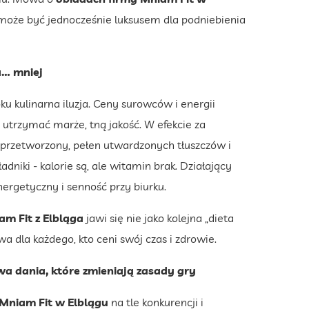
oże być jednocześnie luksusem dla podniebienia
a… mniej
u kulinarna iluzja. Ceny surowców i energii
 utrzymać marże, tną jakość. W efekcie za
oprzetworzony, pełen utwardzonych tłuszczów i
niki - kalorie są, ale witamin brak. Działający
energetyczny i senność przy biurku.
m Fit z Elbląga
jawi się nie jako kolejna „dieta
 dla każdego, kto ceni swój czas i zdrowie.
wa dania, które zmieniają zasady gry
niam Fit w Elblągu
na tle konkurencji i