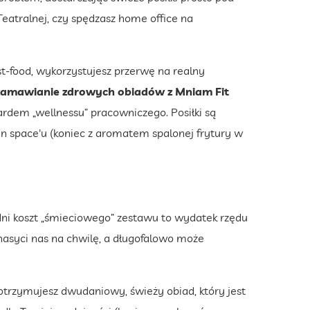
 Teatralnej, czy spędzasz home office na
st-food, wykorzystujesz przerwę na realny
zamawianie zdrowych obiadów z Mniam Fit
ardem „wellnessu” pracowniczego. Posiłki są
n space'u (koniec z aromatem spalonej frytury w
edni koszt „śmieciowego” zestawu to wydatek rzędu
 nasyci nas na chwilę, a długofalowo może
 otrzymujesz dwudaniowy, świeży obiad, który jest