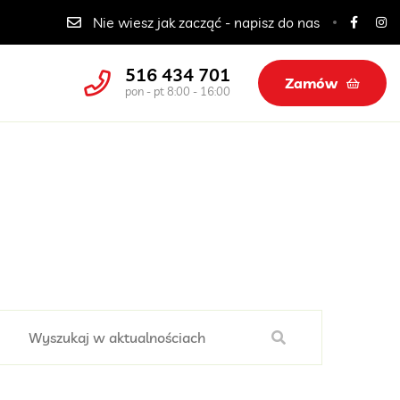
Catering dla szkół, przedszkoli i żłobków
Nie wiesz jak zacząć - napisz do nas
516 434 701
Zamów
pon - pt 8:00 - 16:00