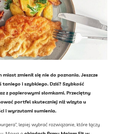
miast zmienił się nie do poznania. Jeszcze
 taniego i szybkiego. Dziś? Szybkość
raz z papierowymi słomkami. Przeciętny
wać portfel skuteczniej niż wizyta u
ci i wyrzutami sumienia.
rgera”, lepiej wybrać rozwiązanie, które łączy
mu. Mowa o
obiadach firmy Mniam Fit w