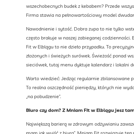
wszechobecnych budek z kebabem? Przede wszystk
Firma stawia na pełnowartościowy model dwudan
Nawodnienie i sytość. Dobra zupa to nie tylko wstę
często brakuje w naszej zabieganej codzienności
Fit w Elblągu to nie dzieło przypadku. To precy
złożonych i świeżych surówek. Świeżość ponad ws
sieciówek, tutaj menu dyktuje kalendarz i lokalni 
Warto wiedzieć: Jedząc regularnie zbilansowane p
To realna oszczędność pieniędzy, których nie wyd
„na pobudzenie”.
Biuro czy dom? Z Mniam Fit w Elblągu jesz tam
Największą barierą w zdrowym odżywianiu zawsze 
mam jak wyjść z biura”. Mniam Fit rozwiązuje ten 