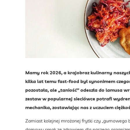
Mamy rok 2026, a krajobraz kulinarny naszych 
kilka lat temu fast-food był synonimem czegoś
pozostała, ale „taniość” odeszła do lamusa w
zestaw w popularnej sieciówce potrafi wydreno
mechanika, zostawiając nas z uczuciem ciężkoś
Zamiast kolejnej mrożonej frytki czy „gumowego bu
domowy smak ze zdrowiem dla naszego organiz