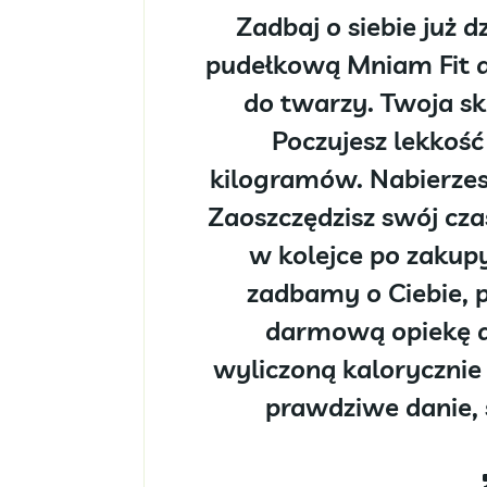
Zadbaj o siebie już dz
pudełkow
ą Mniam Fit a
do twarzy. Twoja sk
Poczujesz lekkość
kilogramów. Nabierzesz 
Zaoszczędzisz swój cza
w kolejce po zakup
zadbamy o Ciebie, 
darmową opiekę di
wyliczoną kalorycznie 
prawdziwe danie, 