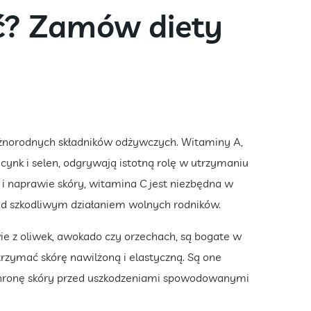
ć? Zamów diety
óżnorodnych składników odżywczych. Witaminy A,
k cynk i selen, odgrywają istotną rolę w utrzymaniu
 naprawie skóry, witamina C jest niezbędna w
zed szkodliwym działaniem wolnych rodników.
liwie z oliwek, awokado czy orzechach, są bogate w
rzymać skórę nawilżoną i elastyczną. Są one
hronę skóry przed uszkodzeniami spowodowanymi