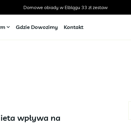
Domowe obiady w Elblągu 33 zł zestaw
irm
Gdzie Dowozimy
Kontakt
dieta wpływa na