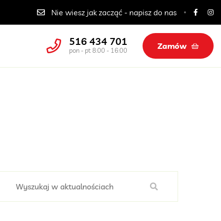
Catering dla szkół, przedszkoli i żłobków
Nie wiesz jak zacząć - napisz do nas
516 434 701
Zamów
pon - pt 8:00 - 16:00