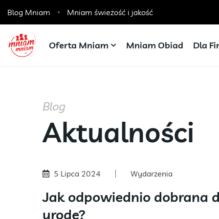
Blog Mniam
Catering dla szkół, przedszkoli i żłobków
Mniam świeżość i jakość
Oferta Mniam
Mniam Obiad
Dla F
Blog
Aktualności
5 Lipca 2024
Wydarzenia
Jak odpowiednio dobrana 
urodę?