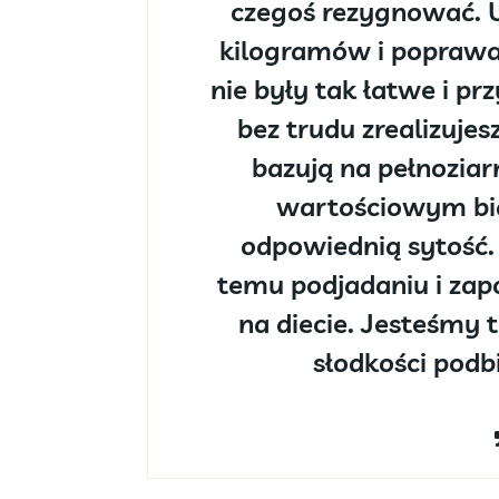
czegoś rezygnować. 
kilogramów i poprawa 
nie były tak łatwe i prz
bez trudu zrealizujes
bazują na pełnoziar
wartościowym bia
odpowiednią sytość. 
temu podjadaniu i zapo
na diecie. Jesteśmy t
słodkości podbi