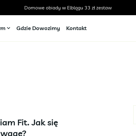
Domowe obiady w Elblągu 33 zł zestaw
irm
Gdzie Dowozimy
Kontakt
am Fit. Jak się
 wagę?