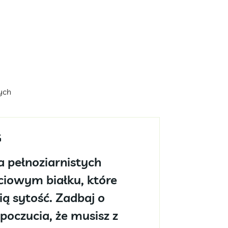
ych
 pełnoziarnistych
ciowym białku, które
ą sytość. Zadbaj o
poczucia, że musisz z