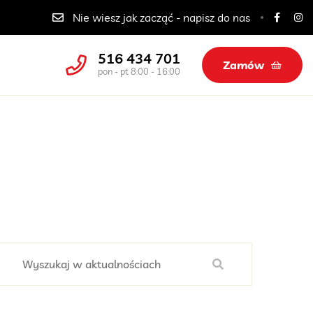
Catering dla szkół, przedszkoli i żłobków
Nie wiesz jak zacząć - napisz do nas
516 434 701
Zamów
pon - pt 8:00 - 16:00