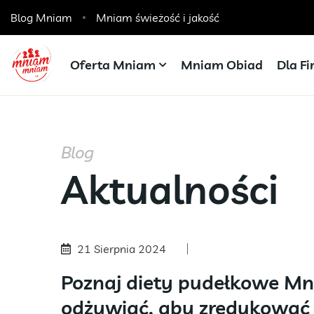
Blog Mniam
Catering dla szkół, przedszkoli i żłobków
Mniam świeżość i jakość
Oferta Mniam
Mniam Obiad
Dla F
Blog
Aktualności
21 Sierpnia 2024
Poznaj diety pudełkowe Mni
odżywiać, aby zredukować